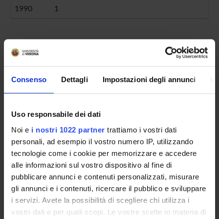
1990
1
Contacts
People
Consenso
Dettagli
Impostazioni degli annunci
In
Places
Calendar
Uso responsabile dei dati
Noi e
i nostri 1022 partner
trattiamo i vostri dati
personali, ad esempio il vostro numero IP, utilizzando
tecnologie come i cookie per memorizzare e accedere
alle informazioni sul vostro dispositivo al fine di
pubblicare annunci e contenuti personalizzati, misurare
Share
gli annunci e i contenuti, ricercare il pubblico e sviluppare
i servizi. Avete la possibilità di scegliere chi utilizza i
vostri dati e per quali scopi. Le vostre scelte in materia di