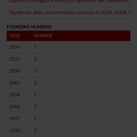
Signicato biologico e clinico-prognostico del complesso C
Significato delle concentrazioni sieriche di sIL2R, sCD8, sCD4
FOUNDING NUMBERS
YEAR
NUMBER
2014
1
2012
1
2010
2
2007
1
2004
1
2002
1
1997
1
1994
1