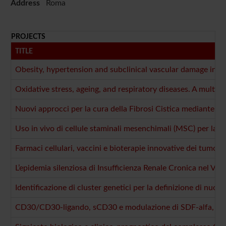
Address
Roma
PROJECTS
TITLE
Obesity, hypertension and subclinical vascular damage in chi
Oxidative stress, ageing, and respiratory diseases. A multi-
Nuovi approcci per la cura della Fibrosi Cistica mediante ter
Uso in vivo di cellule staminali mesenchimali (MSC) per la ri
Farmaci cellulari, vaccini e bioterapie innovative dei tumori
L’epidemia silenziosa di Insufficienza Renale Cronica nel V
Identificazione di cluster genetici per la definizione di nuov
CD30/CD30-ligando, sCD30 e modulazione di SDF-alfa, R