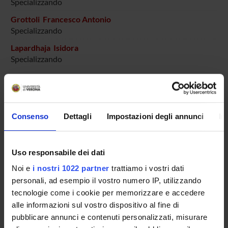
Specializzando
Grottoli Francesco Antonio
Specializzando
Lapardhaja Isidora
Specializzando
La Rocca Giulia
Specializzando
Lucchi Paolo
Consenso
Dettagli
Impostazioni degli annunci
In
Specializzando
Maltoni Veronica
Specializzando
Uso responsabile dei dati
Manera Massimiliano
Noi e
i nostri 1022 partner
trattiamo i vostri dati
Specializzando
personali, ad esempio il vostro numero IP, utilizzando
tecnologie come i cookie per memorizzare e accedere
Mileto Matteo
Specializzando
alle informazioni sul vostro dispositivo al fine di
pubblicare annunci e contenuti personalizzati, misurare
Olivato Alessia