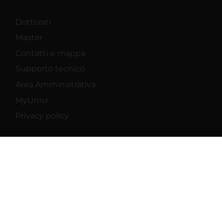
Dottorati
Master
Contatti e mappa
Supporto tecnico
Area Amministrativa
MyUnivr
Privacy policy