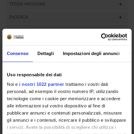
TERZA MISSIONE
RICERCA
PROGETTI
INCARICHI
Consenso
Dettagli
Impostazioni degli annunci
In
Uso responsabile dei dati
ORGANIZZAZIONE
Noi e
i nostri 1022 partner
trattiamo i vostri dati
GOVERNANCE
personali, ad esempio il vostro numero IP, utilizzando
tecnologie come i cookie per memorizzare e accedere
COMMISSIONI
alle informazioni sul vostro dispositivo al fine di
pubblicare annunci e contenuti personalizzati, misurare
UFFICI E STRUTTURE DI SERVIZIO
gli annunci e i contenuti, ricercare il pubblico e sviluppare
i servizi. Avete la possibilità di scegliere chi utilizza i
SERVIZI DI SEGRETERIA STUDENTI