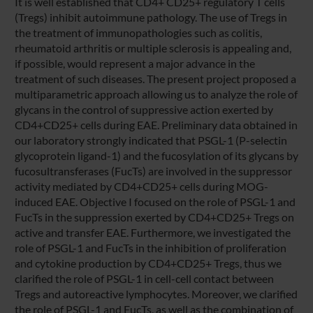
It is well established that CD4+ CD25+ regulatory T cells
(Tregs) inhibit autoimmune pathology. The use of Tregs in
the treatment of immunopathologies such as colitis,
rheumatoid arthritis or multiple sclerosis is appealing and,
if possible, would represent a major advance in the
treatment of such diseases. The present project proposed a
multiparametric approach allowing us to analyze the role of
glycans in the control of suppressive action exerted by
CD4+CD25+ cells during EAE. Preliminary data obtained in
our laboratory strongly indicated that PSGL-1 (P-selectin
glycoprotein ligand-1) and the fucosylation of its glycans by
fucosultransferases (FucTs) are involved in the suppressor
activity mediated by CD4+CD25+ cells during MOG-
induced EAE. Objective I focused on the role of PSGL-1 and
FucTs in the suppression exerted by CD4+CD25+ Tregs on
active and transfer EAE. Furthermore, we investigated the
role of PSGL-1 and FucTs in the inhibition of proliferation
and cytokine production by CD4+CD25+ Tregs, thus we
clarified the role of PSGL-1 in cell-cell contact between
Tregs and autoreactive lymphocytes. Moreover, we clarified
the role of PSGL-1 and FucTs, as well as the combination of