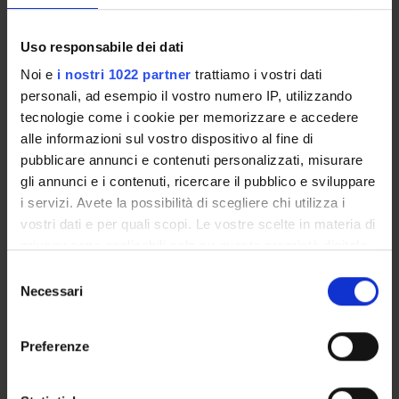
Syllabus:
ENTI.RIC - Finanziamento da enti vari per la
ricerca
Uso responsabile dei dati
Noi e
i nostri 1022 partner
trattiamo i vostri dati
personali, ad esempio il vostro numero IP, utilizzando
PROJECT PARTICIPANTS
tecnologie come i cookie per memorizzare e accedere
Simone Dorothea Bach
alle informazioni sul vostro dispositivo al fine di
pubblicare annunci e contenuti personalizzati, misurare
Gabriela Constantin
gli annunci e i contenuti, ricercare il pubblico e sviluppare
Full Professor
i servizi. Avete la possibilità di scegliere chi utilizza i
Linda Ottoboni
vostri dati e per quali scopi. Le vostre scelte in materia di
privacy sono applicabili solo su questa proprietà digitale
Barbara Rossi
in cui avete effettuato le vostre scelte. È possibile
Selezione
Assistant Professor
modificare o revocare il proprio consenso in qualsiasi
Necessari
del
momento dalla Dichiarazione sui cookie o facendo clic
consenso
sull'icona di attivazione della privacy.
RESEARCH AREAS INVOLVED IN THE PROJECT
Preferenze
Con il tuo consenso, vorremmo anche:
Immunology (DM)
raccogliere informazioni sulla tua posizione