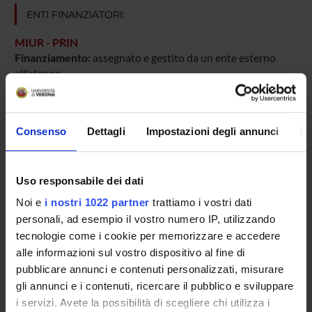
ENTI FINANZIATORI:
MIUR - PRIN
Finanziamento:
assegnato e gestito da un ente esterno
all'ateneo
Consenso
Dettagli
Impostazioni degli annunci
In
PARTECIPANTI AL PROGETTO
Enzo Bonora
Professore emerito
Uso responsabile dei dati
Noi e
i nostri 1022 partner
trattiamo i vostri dati
Giacomo Zoppini
personali, ad esempio il vostro numero IP, utilizzando
Cultore della materia
tecnologie come i cookie per memorizzare e accedere
alle informazioni sul vostro dispositivo al fine di
pubblicare annunci e contenuti personalizzati, misurare
SEZIONI
gli annunci e i contenuti, ricercare il pubblico e sviluppare
Endocrinologia, Diabetologia e Metabolismo
i servizi. Avete la possibilità di scegliere chi utilizza i