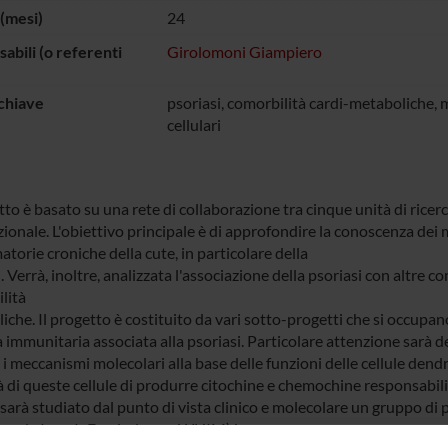
(mesi)
24
abili (o referenti
Girolomoni Giampiero
chiave
psoriasi, comorbilità cardi-metaboliche,
cellulari
etto è basato su una rete di collaborazione tra cinque unità di ric
ionale. L'obiettivo principale è di approfondire la conoscenza dei 
torie croniche della cute, in particolare della
. Verrà, inoltre, analizzata l'associazione della psoriasi con altre co
lità
che. Il progetto è costituito da vari sotto-progetti che si occupano 
 immunitaria associata alla psoriasi. Particolare attenzione sarà d
 i meccanismi molecolari alla base delle funzioni delle cellule dendri
à di queste cellule di produrre citochine e chemochine responsabili
 sarà studiato dal punto di vista clinico e molecolare un gruppo di
me da Iper-IgE e sindrome WHIM) in