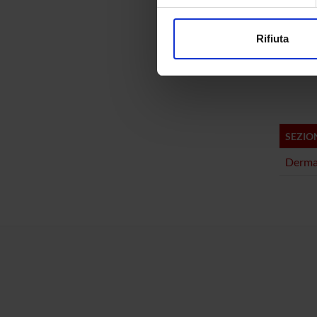
COLL
Approfondisci come vengono el
modificare o ritirare il tuo 
Raffael
Rifiuta
Utilizziamo i cookie per perso
Daniela
nostro traffico. Condividiamo 
di analisi dei dati web, pubbl
che hanno raccolto dal tuo uti
SEZIO
Dermat