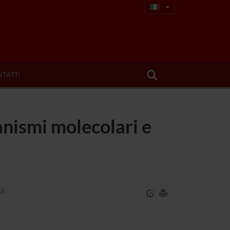
TATTI
anismi molecolari e
ci