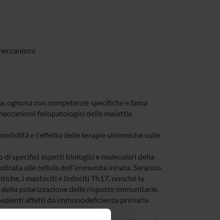
 meccanismi
erca, ognuna con competenze specifiche e fama
meccanismi fisiopatologici delle malattie
morbilità e l'effetto delle terapie sistemiche sulle
di specifici aspetti biologici e molecolari della
edicata alle cellule dell'immunità innata. Saranno
tiche, i mastociti e linfociti Th17, nonché la
 della polarizzazione delle risposte immunitarie.
 pazienti affetti da immunodeficienza primaria