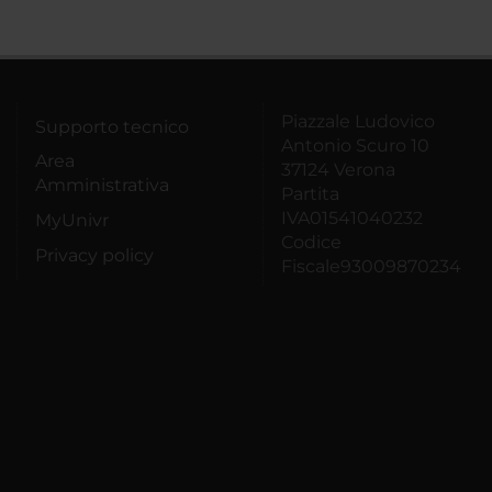
Piazzale Ludovico
Supporto tecnico
Antonio Scuro 10
Area
37124 Verona
Amministrativa
Partita
IVA01541040232
MyUnivr
Codice
Privacy policy
Fiscale93009870234