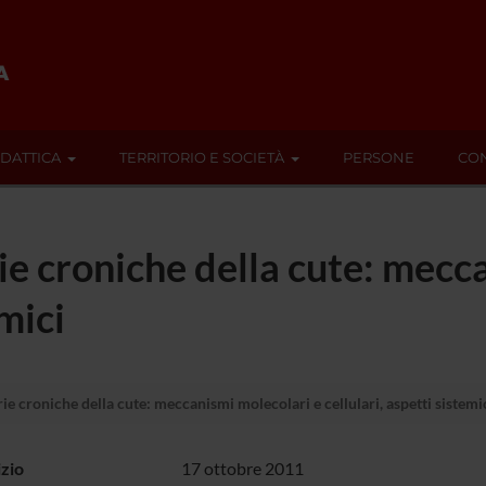
IDATTICA
TERRITORIO E SOCIETÀ
PERSONE
CON
e croniche della cute: mecc
emici
e croniche della cute: meccanismi molecolari e cellulari, aspetti sistemi
izio
17 ottobre 2011