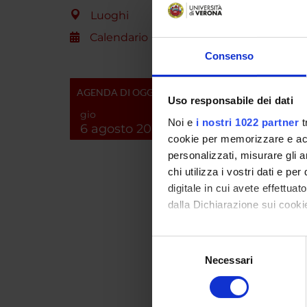
quanto 
Luoghi
e la pso
lo svilu
Calendario
Consenso
ENTI
AGENDA DI OGGI
Uso responsabile dei dati
Ministe
gio
dell'Un
Noi e
i nostri 1022 partner
t
6 agosto 2026
Ricerc
cookie per memorizzare e acce
personalizzati, misurare gli an
chi utilizza i vostri dati e pe
PART
digitale in cui avete effettua
dalla Dichiarazione sui cookie
Micol D
Con il tuo consenso, vorrem
Giampi
Selezione
raccogliere informazi
Necessari
del
Identificare il tuo di
consenso
digitali).