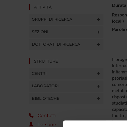
Durata 
ATTIVITÀ
Respons
GRUPPI DI RICERCA
locali)
Parole 
SEZIONI
DOTTORATI DI RICERCA
Il prog
STRUTTURE
internaz
infiamma
CENTRI
psoriasi
comorbi
LABORATORI
metaboli
risposta
BIBLIOTECHE
studiati
capacit
Inoltre,
Contatti
(sindro
Persone