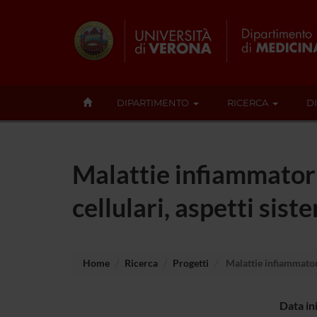
DIPARTIMENTO
RICERCA
D
Malattie infiammatori
cellulari, aspetti sist
Home
Ricerca
Progetti
Malattie infiammatori
Data in