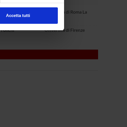
ezione dettagli
. Puoi
Paolini
Univeristà di Roma La
Accetta tutti
Sapienza
l media e per analizzare il
ostri partner che si occupano
rronchi
Università di Firenze
azioni che hai fornito loro o