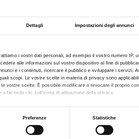
sono un modello adatto per studiare la fisiopatologia di malattie c
riasi. Il progetto ha il forte intento di collegare la ricerca di base e 
ppo di strategie terapeutiche innovative.
Dettagli
Impostazioni degli annunci
 FINANZIATORI:
ro dell'Istruzione
Finanziamento:
assegnato e gestito dal 
iversità e della
rattiamo i vostri dati personali, ad esempio il vostro numero IP, 
a
dere alle informazioni sul vostro dispositivo al fine di pubblica
nunci e i contenuti, ricercare il pubblico e sviluppare i servizi. A
r quali scopi. Le vostre scelte in materia di privacy sono applicabi
ECIPANTI AL PROGETTO
to le vostre scelte. È possibile modificare o revocare il proprio 
 o facendo clic sull'icona di attivazione della privacy.
el Giglio
Ricercatore
Paolo Ro
mo anche:
ero Girolomoni
Professore ordinario
oni sulla tua posizione geografica, con un'approssimazione di qu
Preferenze
Statistiche
spositivo, scansionandolo attivamente alla ricerca di caratteristich