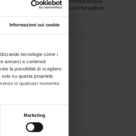
utanee infiammatorie, tra cui la dermatite atopica
clinica, al fine di trovare nuovi potenziali bersagli per
Informazioni sui cookie
Dipartimento
utilizzando tecnologie come i
re annunci e contenuti
vete la possibilità di scegliere
li solo su questa proprietà
consenso in qualsiasi momento
sina
alche metro,
Marketing
e specifiche (impronte