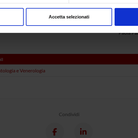
ABORATORI ESTERNI
aborati i tuoi dati personali e imposta le tue preferenze nella
s
consenso in qualsiasi momento dalla Dichiarazione sui cookie.
e Badolato
Università di Brescia
Rossella 
Accetta selezionati
nalizzare contenuti ed annunci, per fornire funzionalità dei socia
 Bosisio
Università di Brescia
inoltre informazioni sul modo in cui utilizzi il nostro sito con i n
Paola Pa
icità e social media, i quali potrebbero combinarle con altre inform
lizzo dei loro servizi.
NI
ologia e Venerologia
Condividi