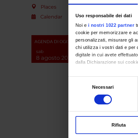
Ministe
Places
dell'Un
Ricerc
Uso responsabile dei dati
Calendar
Noi e
i nostri 1022 partner
t
cookie per memorizzare e acce
PROJ
personalizzati, misurare gli an
AGENDA DI OGGI
chi utilizza i vostri dati e pe
Marta 
sab
digitale in cui avete effettua
8 agosto 2026
dalla Dichiarazione sui cookie
Con il tuo consenso, vorrem
Selezione
SECTI
raccogliere informazi
Necessari
del
Identificare il tuo di
Genera
consenso
digitali).
Approfondisci come vengono el
Atta
modificare o ritirare il tuo 
Rifiuta
Attach
Utilizziamo i cookie per perso
des