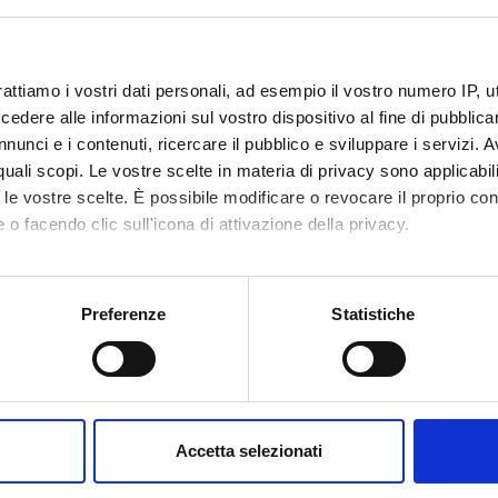
ro dell'Istruzione
Funds:
assigned and managed by the de
iversità e della
a
rattiamo i vostri dati personali, ad esempio il vostro numero IP, 
dere alle informazioni sul vostro dispositivo al fine di pubblica
ECT PARTICIPANTS
nunci e i contenuti, ricercare il pubblico e sviluppare i servizi. A
r quali scopi. Le vostre scelte in materia di privacy sono applicabi
Donini
Technical-administrative
Stefano 
to le vostre scelte. È possibile modificare o revocare il proprio 
staff
 o facendo clic sull'icona di attivazione della privacy.
mo anche:
ONS
oni sulla tua posizione geografica, con un'approssimazione di qu
Preferenze
Statistiche
spositivo, scansionandolo attivamente alla ricerca di caratteristich
l Pathology Section
aborati i tuoi dati personali e imposta le tue preferenze nella
s
chments
consenso in qualsiasi momento dalla Dichiarazione sui cookie.
Accetta selezionati
ments
nalizzare contenuti ed annunci, per fornire funzionalità dei socia
crizione progetto
(msword, it, 97 KB, 04/11/03)