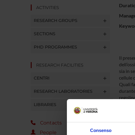
Durati
ACTIVITIES
Manager
RESEARCH GROUPS
Keywo
SECTIONS
PHD PROGRAMMES
Il prese
dell’oss
RESEARCH FACILITIES
sia in s
cellule 
CENTRI
Quali fa
durante 
RESEARCH LABORATORIES
regolino
delle ce
LIBRARIES
Contacts
SPO
Consenso
People