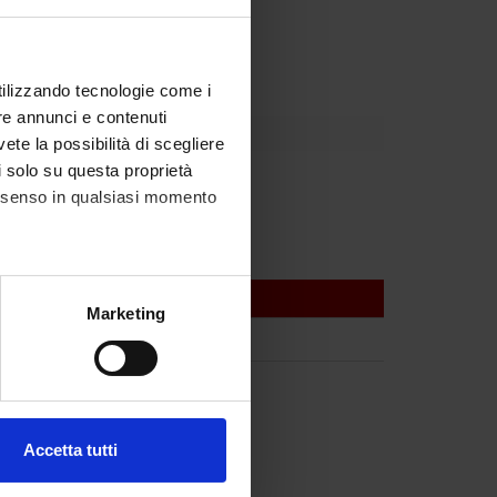
partment
utilizzando tecnologie come i
re annunci e contenuti
vete la possibilità di scegliere
li solo su questa proprietà
Dusi
consenso in qualsiasi momento
alche metro,
Marketing
e specifiche (impronte
ezione dettagli
. Puoi
Accetta tutti
l media e per analizzare il