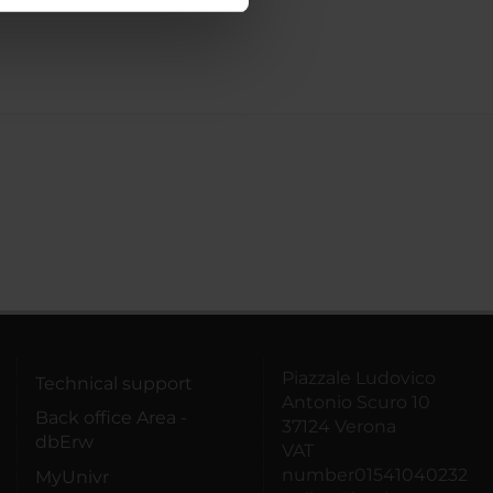
ostri partner che si occupano
azioni che hai fornito loro o
Piazzale Ludovico
Technical support
Antonio Scuro 10
Back office Area -
37124 Verona
dbErw
VAT
number01541040232
MyUnivr