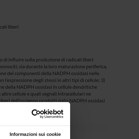
ali liberi
di influire sulla produzione di radicali liberi
monociti, sia durante la loro maturazione periferica,
essione dei componenti della NADPH ossidasi nelle
’espressione degli stessi in altri tipi di cellule; 3)
ione della NADPH ossidasi in cellule dendritiche
ltre cellule e quali segnali intracellulari ne
i liberi dell’ossigeno prodotti dalla NADPH ossidasi
Informazioni sui cookie