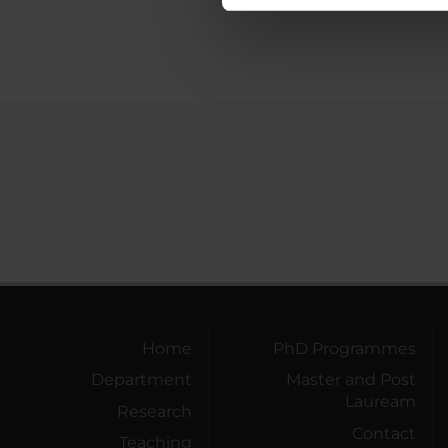
nostro traffico. Condividiamo 
di analisi dei dati web, pubbl
che hanno raccolto dal tuo uti
Home
PhD Programmes
Department
Master and Post
Lauream
Research
Contact
Teaching