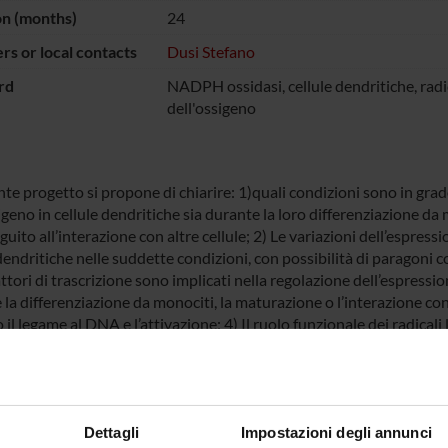
on (months)
24
s or local contacts
Dusi Stefano
rd
NADPH ossidasi, cellule dendritiche, radic
dell'ossigeno
nte progetto si propone di chiarire: 1)quali condizioni sono in grado 
igeno in cellule dendritiche sia durante la loro differenziazione da 
eguito all’interazione con altre cellule; 2) Le variazioni dell’espr
dendritiche nelle suddette condizioni, con possibilità di paragoni con l
ttori di trascrizione sono implicati nella regolazione dell’espress
la differenziazione da monociti, la maturazione o l’interazione con a
 il legame al DNA e l’attivazione; 4) Il ruolo funzionale dei radical
llule dendritiche.
NSORS:
Dettagli
Impostazioni degli annunci