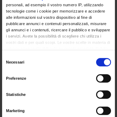
personali, ad esempio il vostro numero IP, utilizzando
COMMITTEES
tecnologie come i cookie per memorizzare e accedere
alle informazioni sul vostro dispositivo al fine di
DEPARTMENT ADMINISTRATION OFFICES
pubblicare annunci e contenuti personalizzati, misurare
STUDENT ADMINISTRATION OFFICES
gli annunci e i contenuti, ricercare il pubblico e sviluppare
i servizi. Avete la possibilità di scegliere chi utilizza i
vostri dati e per quali scopi. Le vostre scelte in materia di
DEPARTMENT FACILITIES
privacy sono applicabili solo su questa proprietà digitale
LIBRARIES
in cui avete effettuato le vostre scelte. È possibile
Selezione
modificare o revocare il proprio consenso in qualsiasi
Necessari
del
CENTRI
momento dalla Dichiarazione sui cookie o facendo clic
consenso
sull'icona di attivazione della privacy.
RESEARCH LABORATORIES
Preferenze
Con il tuo consenso, vorremmo anche:
Contacts
raccogliere informazioni sulla tua posizione
Statistiche
People
geografica, con un'approssimazione di qualche
metro,
Places
Marketing
Identificare il tuo dispositivo, scansionandolo
Calendar