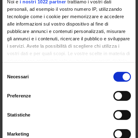
Noi e
i nostri 1022 partner
trattiamo i vostri dati
COMMISSIONI
personali, ad esempio il vostro numero IP, utilizzando
tecnologie come i cookie per memorizzare e accedere
UFFICI E STRUTTURE DI SERVIZIO
alle informazioni sul vostro dispositivo al fine di
pubblicare annunci e contenuti personalizzati, misurare
SERVIZI DI SEGRETERIA STUDENTI
gli annunci e i contenuti, ricercare il pubblico e sviluppare
i servizi. Avete la possibilità di scegliere chi utilizza i
STRUTTURE DEL DIPARTIMENTO
vostri dati e per quali scopi. Le vostre scelte in materia di
privacy sono applicabili solo su questa proprietà digitale
BIBLIOTECHE
in cui avete effettuato le vostre scelte. È possibile
Selezione
modificare o revocare il proprio consenso in qualsiasi
Necessari
CENTRI
del
momento dalla Dichiarazione sui cookie o facendo clic
consenso
sull'icona di attivazione della privacy.
LABORATORI
Preferenze
Con il tuo consenso, vorremmo anche:
Contatti
raccogliere informazioni sulla tua posizione
Statistiche
Persone
geografica, con un'approssimazione di qualche
Luoghi
metro,
Marketing
Calendario
Identificare il tuo dispositivo, scansionandolo