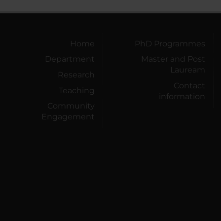
Home
PhD Programmes
Department
Master and Post
Lauream
Research
Contact
Teaching
information
Community
Engagement