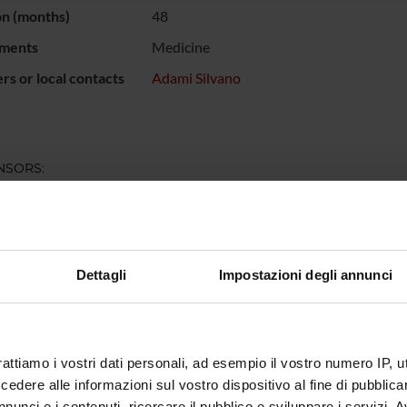
on (months)
48
ments
Medicine
s or local contacts
Adami Silvano
NSORS:
Funds:
assigned and managed by an exte
Dettagli
Impostazioni degli annunci
ECT PARTICIPANTS
o Adami
rattiamo i vostri dati personali, ad esempio il vostro numero IP, 
dere alle informazioni sul vostro dispositivo al fine di pubblica
RCH AREAS INVOLVED IN THE PROJECT
nunci e i contenuti, ricercare il pubblico e sviluppare i servizi. A