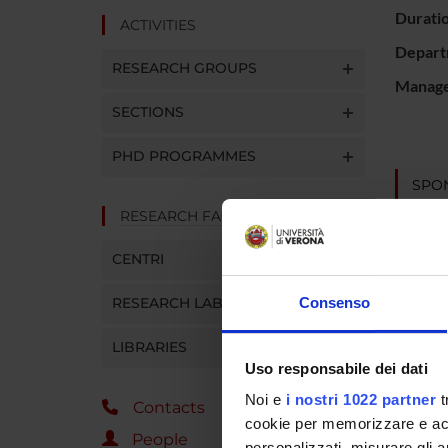
Durati
ACTIVITIES
Depart
RESEARCH GROUPS
Manager
SECTIONS
PHD PROGRAMMES
SPO
RESEARCH FACILITIES
CENTRI
RESEARCH LABORATORIES
Consenso
PROJ
LIBRARIES
Silvan
Uso responsabile dei dati
Noi e
i nostri 1022 partner
t
Contacts
cookie per memorizzare e acce
RESEA
People
personalizzati, misurare gli an