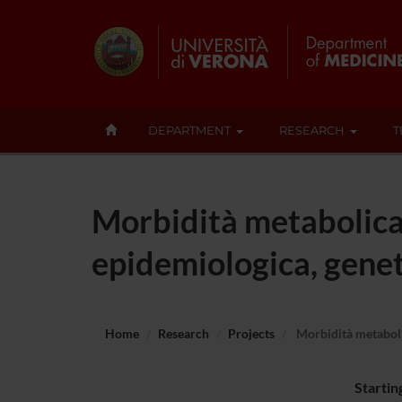
DEPARTMENT
RESEARCH
T
Morbidità metabolica 
epidemiologica, genet
Home
Research
Projects
Morbidità metabolic
Startin