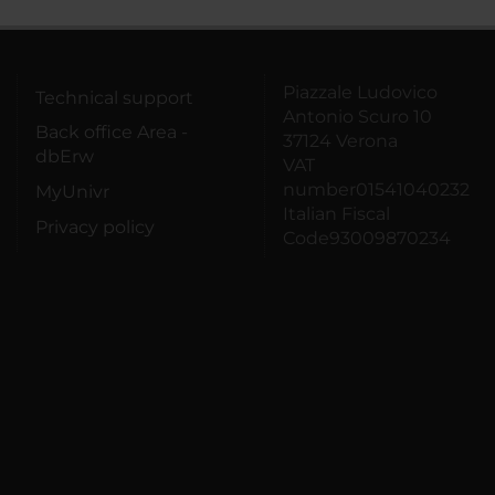
Piazzale Ludovico
Technical support
Antonio Scuro 10
Back office Area -
37124 Verona
dbErw
VAT
number01541040232
MyUnivr
Italian Fiscal
Privacy policy
Code93009870234