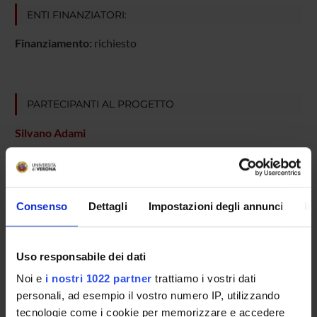
ENTI FINANZIATORI:
Finanziamento:
richiesto
PARTECIPANTI AL PROGETTO
Silvano Adami
COLLABORATORI ESTERNI
Consenso
Dettagli
Impostazioni degli annunci
In
Paola Caramaschi
Azienda Ospedaliera di Verona Reumatologia Dirigente
Medico I livello
Uso responsabile dei dati
Noi e
i nostri 1022 partner
trattiamo i vostri dati
personali, ad esempio il vostro numero IP, utilizzando
AREE DI RICERCA COINVOLTE DAL PROGETTO
tecnologie come i cookie per memorizzare e accedere