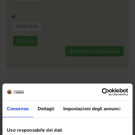
al
Cerca
Archivio ultimi due anni
Nessun convegno in corso
Consenso
Dettagli
Impostazioni degli annunci
In
ORGANIZZAZIONE
Uso responsabile dei dati
GOVERNANCE