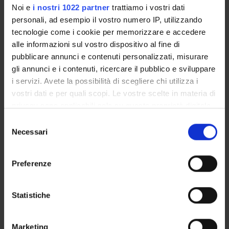
Noi e
i nostri 1022 partner
trattiamo i vostri dati
personali, ad esempio il vostro numero IP, utilizzando
COMMISSIONI
tecnologie come i cookie per memorizzare e accedere
alle informazioni sul vostro dispositivo al fine di
UFFICI E STRUTTURE DI SERVIZIO
pubblicare annunci e contenuti personalizzati, misurare
SERVIZI DI SEGRETERIA STUDENTI
gli annunci e i contenuti, ricercare il pubblico e sviluppare
i servizi. Avete la possibilità di scegliere chi utilizza i
STRUTTURE DEL DIPARTIMENTO
vostri dati e per quali scopi. Le vostre scelte in materia di
privacy sono applicabili solo su questa proprietà digitale
BIBLIOTECHE
in cui avete effettuato le vostre scelte. È possibile
Selezione
modificare o revocare il proprio consenso in qualsiasi
Necessari
del
CENTRI
momento dalla Dichiarazione sui cookie o facendo clic
consenso
sull'icona di attivazione della privacy.
LABORATORI
Preferenze
Con il tuo consenso, vorremmo anche:
Contatti
raccogliere informazioni sulla tua posizione
Statistiche
Persone
geografica, con un'approssimazione di qualche
Luoghi
metro,
Marketing