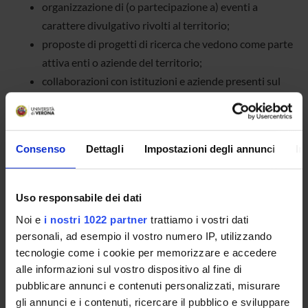
organizzazione di (o partecipazione a) eventi a
carattere divulgativo rivolti al territorio;
proposte di progetti di ricerca che vedono come parte
attiva enti o aziende del territorio;
collaborazioni con istituzioni e aziende presenti sul
territorio al fine di migliorare la professionalizzazione
degli studenti.
promozione di attività economiche miste pubbliche-
Consenso
Dettagli
Impostazioni degli annunci
In
private, come le aziende innovative oggetto di spin-
off
attività brevettuale
Uso responsabile dei dati
Noi e
i nostri 1022 partner
trattiamo i vostri dati
personali, ad esempio il vostro numero IP, utilizzando
tecnologie come i cookie per memorizzare e accedere
alle informazioni sul vostro dispositivo al fine di
Eventi di PUBLIC ENGAGEMENT
pubblicare annunci e contenuti personalizzati, misurare
gli annunci e i contenuti, ricercare il pubblico e sviluppare