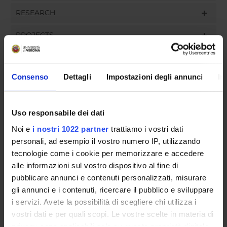
RESEARCH
PROJECTS
ASSIGNMENTS
Consenso
Dettagli
Impostazioni degli annunci
In
ORGANISATION
Uso responsabile dei dati
Noi e
i nostri 1022 partner
trattiamo i vostri dati
GOVERNANCE
personali, ad esempio il vostro numero IP, utilizzando
tecnologie come i cookie per memorizzare e accedere
COMMITTEES
alle informazioni sul vostro dispositivo al fine di
pubblicare annunci e contenuti personalizzati, misurare
DEPARTMENT ADMINISTRATION OFFICES
gli annunci e i contenuti, ricercare il pubblico e sviluppare
STUDENT ADMINISTRATION OFFICES
i servizi. Avete la possibilità di scegliere chi utilizza i
vostri dati e per quali scopi. Le vostre scelte in materia di
privacy sono applicabili solo su questa proprietà digitale
DEPARTMENT FACILITIES