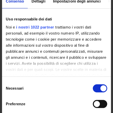
Consenso
Dettagli
Impostazioni degli annunci
In
I would like receive information about:
Teaching and courses
Uso responsabile dei dati
Research and services for Companies and
Individuals
Noi e
i nostri 1022 partner
trattiamo i vostri dati
Organization and Information Service
personali, ad esempio il vostro numero IP, utilizzando
tecnologie come i cookie per memorizzare e accedere
Email
alle informazioni sul vostro dispositivo al fine di
pubblicare annunci e contenuti personalizzati, misurare
gli annunci e i contenuti, ricercare il pubblico e sviluppare
Message
i servizi. Avete la possibilità di scegliere chi utilizza i
vostri dati e per quali scopi. Le vostre scelte in materia di
privacy sono applicabili solo su questa proprietà digitale
in cui avete effettuato le vostre scelte. È possibile
Selezione
modificare o revocare il proprio consenso in qualsiasi
Necessari
del
momento dalla Dichiarazione sui cookie o facendo clic
consenso
sull'icona di attivazione della privacy.
Preferenze
Con il tuo consenso, vorremmo anche: