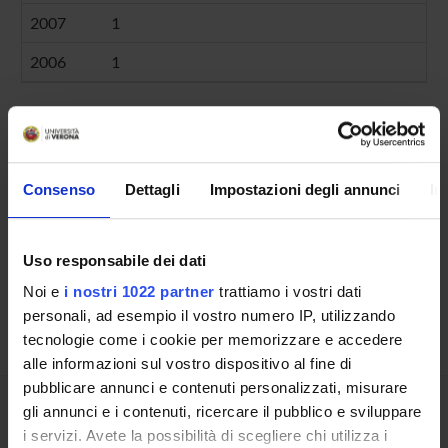
2007
1
2006
1
Contacts
Consenso
Dettagli
Impostazioni degli annunci
In
People
Places
Uso responsabile dei dati
Calendar
Noi e
i nostri 1022 partner
trattiamo i vostri dati
personali, ad esempio il vostro numero IP, utilizzando
tecnologie come i cookie per memorizzare e accedere
alle informazioni sul vostro dispositivo al fine di
pubblicare annunci e contenuti personalizzati, misurare
gli annunci e i contenuti, ricercare il pubblico e sviluppare
Share
i servizi. Avete la possibilità di scegliere chi utilizza i