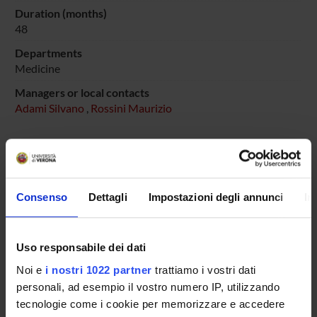
Duration (months)
48
Departments
Medicine
Managers or local contacts
Adami Silvano
,
Rossini Maurizio
PROJECT PARTICIPANTS
Consenso
Dettagli
Impostazioni degli annunci
In
Silvano Adami
Maurizio Rossini
Uso responsabile dei dati
Full Professor
Noi e
i nostri 1022 partner
trattiamo i vostri dati
personali, ad esempio il vostro numero IP, utilizzando
tecnologie come i cookie per memorizzare e accedere
RESEARCH AREAS INVOLVED IN THE PROJECT