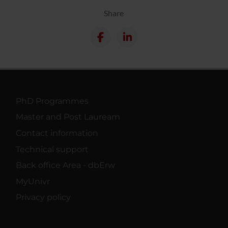
Share
PhD Programmes
Master and Post Lauream
Contact information
Technical support
Back office Area - dbErw
MyUnivr
Privacy policy