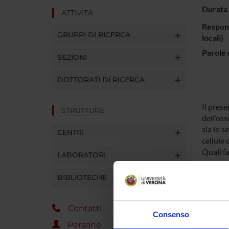
Durata 
ATTIVITÀ
Respons
GRUPPI DI RICERCA
locali)
Parole 
SEZIONI
DOTTORATI DI RICERCA
Il prese
STRUTTURE
dell’oss
sia in s
CENTRI
cellule 
Quali fa
LABORATORI
durante 
regolino
BIBLIOTECHE
delle ce
Contatti
Consenso
ENTI
Persone