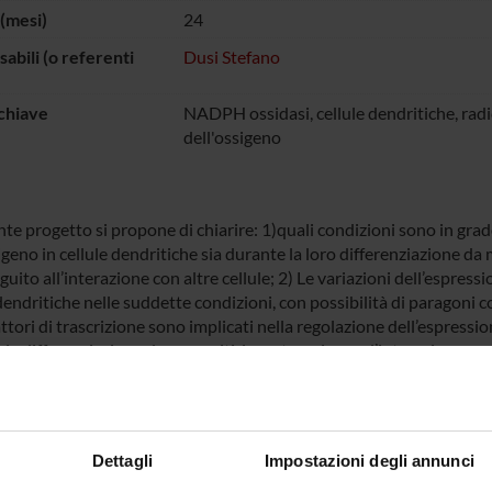
(mesi)
24
abili (o referenti
Dusi Stefano
chiave
NADPH ossidasi, cellule dendritiche, radic
dell'ossigeno
nte progetto si propone di chiarire: 1)quali condizioni sono in grado 
igeno in cellule dendritiche sia durante la loro differenziazione da 
eguito all’interazione con altre cellule; 2) Le variazioni dell’espr
dendritiche nelle suddette condizioni, con possibilità di paragoni con l
ttori di trascrizione sono implicati nella regolazione dell’espress
la differenziazione da monociti, la maturazione o l’interazione con a
 il legame al DNA e l’attivazione; 4) Il ruolo funzionale dei radical
llule dendritiche.
Dettagli
Impostazioni degli annunci
 FINANZIATORI: