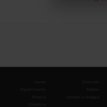
di analisi dei dati web, pubbl
che hanno raccolto dal tuo uti
Home
Dottorati
Dipartimento
Master
Ricerca
Contatti e mappa
Didattica