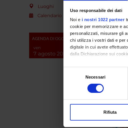
Ministe
Luoghi
Uso responsabile dei dati
dell'Un
Calendario
Ricerc
Noi e
i nostri 1022 partner
t
cookie per memorizzare e acce
personalizzati, misurare gli an
AGENDA DI OGGI
PART
chi utilizza i vostri dati e pe
digitale in cui avete effettua
ven
Marta 
7 agosto 2026
dalla Dichiarazione sui cookie
Con il tuo consenso, vorrem
Selezione
raccogliere informazi
SEZIO
Necessari
del
Identificare il tuo di
consenso
Patolo
digitali).
Approfondisci come vengono el
modificare o ritirare il tuo 
Alleg
Rifiuta
Utilizziamo i cookie per perso
Allegat
nostro traffico. Condividiamo 
des