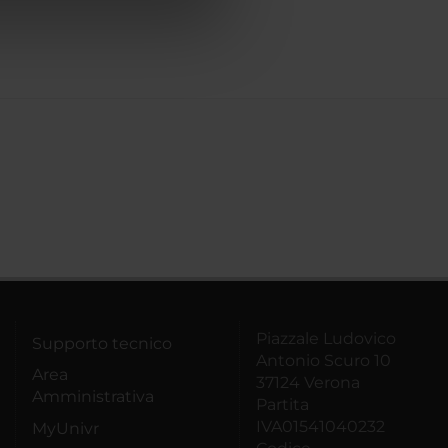
azioni che hai fornito loro o
Piazzale Ludovico
Supporto tecnico
Antonio Scuro 10
Area
37124 Verona
Amministrativa
Partita
IVA01541040232
MyUnivr