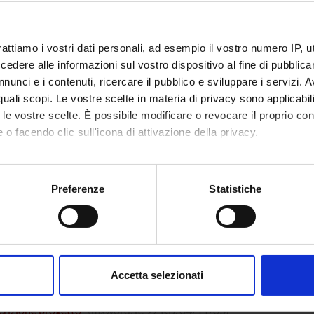
ro dell'Istruzione
Finanziamento:
assegnato e gestito dal 
iversità e della
a
rattiamo i vostri dati personali, ad esempio il vostro numero IP, 
dere alle informazioni sul vostro dispositivo al fine di pubblica
nunci e i contenuti, ricercare il pubblico e sviluppare i servizi. A
ECIPANTI AL PROGETTO
r quali scopi. Le vostre scelte in materia di privacy sono applicabi
to le vostre scelte. È possibile modificare o revocare il proprio 
Donini
Tecnico-Amministrativo
Stefano 
 o facendo clic sull'icona di attivazione della privacy.
mo anche:
oni sulla tua posizione geografica, con un'approssimazione di qu
NI
Preferenze
Statistiche
spositivo, scansionandolo attivamente alla ricerca di caratteristich
gia Generale
aborati i tuoi dati personali e imposta le tue preferenze nella
s
consenso in qualsiasi momento dalla Dichiarazione sui cookie.
ati
Accetta selezionati
nalizzare contenuti ed annunci, per fornire funzionalità dei socia
i
inoltre informazioni sul modo in cui utilizzi il nostro sito con i n
crizione progetto
(msword, it, 97 KB, 04/11/03)