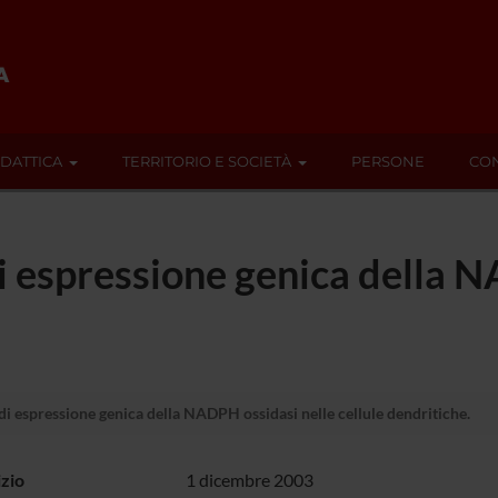
IDATTICA
TERRITORIO E SOCIETÀ
PERSONE
CON
i espressione genica della N
i espressione genica della NADPH ossidasi nelle cellule dendritiche.
izio
1 dicembre 2003