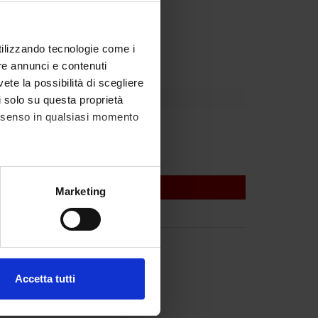
Dipartimento
utilizzando tecnologie come i
re annunci e contenuti
vete la possibilità di scegliere
li solo su questa proprietà
consenso in qualsiasi momento
Dusi
alche metro,
Marketing
e specifiche (impronte
ezione dettagli
. Puoi
Accetta tutti
l media e per analizzare il
ostri partner che si occupano