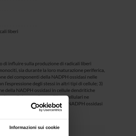
ali liberi
di influire sulla produzione di radicali liberi
monociti, sia durante la loro maturazione periferica,
essione dei componenti della NADPH ossidasi nelle
’espressione degli stessi in altri tipi di cellule; 3)
ione della NADPH ossidasi in cellule dendritiche
ltre cellule e quali segnali intracellulari ne
i liberi dell’ossigeno prodotti dalla NADPH ossidasi
Informazioni sui cookie