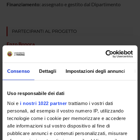
Finanziamento:
assegnato e gestito dal Dipartimento
PARTECIPANTI AL PROGETTO
Enzo Bonora
Professore emerito
Marilena Longo
Consenso
Dettagli
Impostazioni degli annunci
In
Paolo Moghetti
Cultore della materia
Michele Muggeo
Uso responsabile dei dati
Carlo Negri
Noi e
i nostri 1022 partner
trattiamo i vostri dati
personali, ad esempio il vostro numero IP, utilizzando
Fabrizia Perrone
tecnologie come i cookie per memorizzare e accedere
Flavia Tosi
alle informazioni sul vostro dispositivo al fine di
pubblicare annunci e contenuti personalizzati, misurare