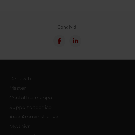
Condividi
Dottorati
Master
Contatti e mappa
Supporto tecnico
Area Amministrativa
MyUnivr