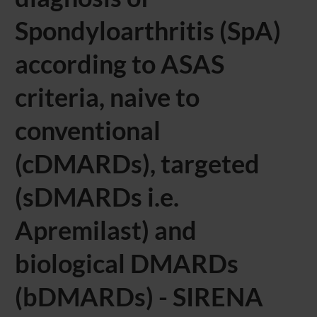
Spondyloarthritis (SpA)
according to ASAS
criteria, naive to
conventional
(cDMARDs), targeted
(sDMARDs i.e.
Apremilast) and
biological DMARDs
(bDMARDs) - SIRENA