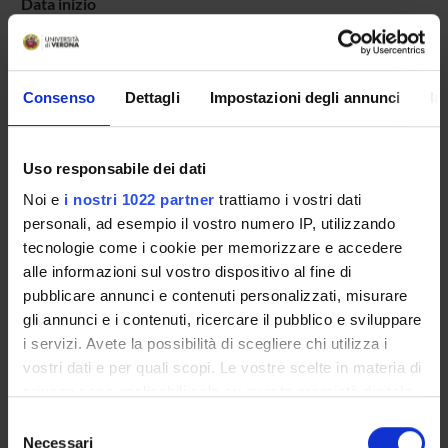
Data inizio
9 giugno 2017
Durata (mesi)
60
Consenso
Dettagli
Impostazioni degli annunci
In
Dipartimenti
Medicina
Uso responsabile dei dati
Responsabili (o referenti locali)
Rossini Maurizio
,
Viapiana Ombretta
Noi e
i nostri 1022 partner
trattiamo i vostri dati
personali, ad esempio il vostro numero IP, utilizzando
tecnologie come i cookie per memorizzare e accedere
alle informazioni sul vostro dispositivo al fine di
PARTECIPANTI AL PROGETTO
pubblicare annunci e contenuti personalizzati, misurare
gli annunci e i contenuti, ricercare il pubblico e sviluppare
Maurizio Rossini
i servizi. Avete la possibilità di scegliere chi utilizza i
Professore ordinario
vostri dati e per quali scopi. Le vostre scelte in materia di
privacy sono applicabili solo su questa proprietà digitale
Ombretta Viapiana
in cui avete effettuato le vostre scelte. È possibile
Professore associato
Selezione
modificare o revocare il proprio consenso in qualsiasi
Necessari
del