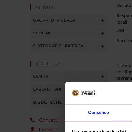
Durata 
ATTIVITÀ
Respons
GRUPPI DI RICERCA
locali)
URL
SEZIONI
Parole 
DOTTORATI DI RICERCA
STRUTTURE
L'intent
ed all’a
CENTRI
di china
Interess
LABORATORI
protein
chinasi 
BIBLIOTECHE
analizza
piastrin
Consenso
dell’att
Contatti
meccani
Persone
Uso responsabile dei dati