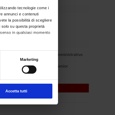
utilizzando tecnologie come i
re annunci e contenuti
 ente esterno all'ateneo
vete la possibilità di scegliere
li solo su questa proprietà
consenso in qualsiasi momento
dra Meneguzzi
Tecnico-Amministrativo
alche metro,
Marketing
e specifiche (impronte
inuz
Studioso Senior
ezione dettagli
. Puoi
Accetta tutti
l media e per analizzare il
ostri partner che si occupano
azioni che hai fornito loro o