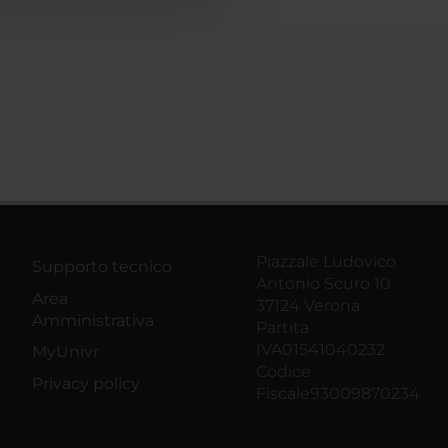
Piazzale Ludovico
Supporto tecnico
Antonio Scuro 10
Area
37124 Verona
Amministrativa
Partita
IVA01541040232
MyUnivr
Codice
Privacy policy
Fiscale93009870234