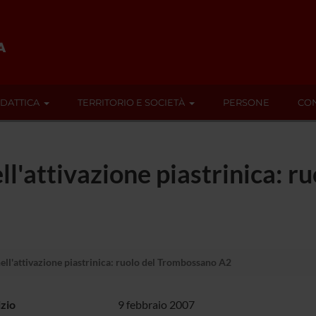
IDATTICA
TERRITORIO E SOCIETÀ
PERSONE
CON
ell'attivazione piastrinica: 
ell'attivazione piastrinica: ruolo del Trombossano A2
izio
9 febbraio 2007