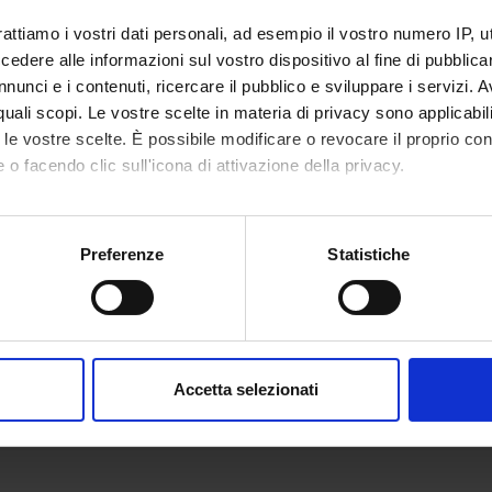
rattiamo i vostri dati personali, ad esempio il vostro numero IP, 
 FINANZIATORI:
dere alle informazioni sul vostro dispositivo al fine di pubblica
 PRIN
Finanziamento:
assegnato e gestito da un
nunci e i contenuti, ricercare il pubblico e sviluppare i servizi. A
r quali scopi. Le vostre scelte in materia di privacy sono applicabi
to le vostre scelte. È possibile modificare o revocare il proprio 
 o facendo clic sull'icona di attivazione della privacy.
ECIPANTI AL PROGETTO
mo anche:
io Degan
Alessan
oni sulla tua posizione geografica, con un'approssimazione di qu
Preferenze
Statistiche
spositivo, scansionandolo attivamente alla ricerca di caratteristich
no Fava
Professore ordinario
Pietro M
aborati i tuoi dati personali e imposta le tue preferenze nella
s
consenso in qualsiasi momento dalla Dichiarazione sui cookie.
NI
Accetta selezionati
nalizzare contenuti ed annunci, per fornire funzionalità dei socia
na Interna C
inoltre informazioni sul modo in cui utilizzi il nostro sito con i n
icità e social media, i quali potrebbero combinarle con altre inform
lizzo dei loro servizi.