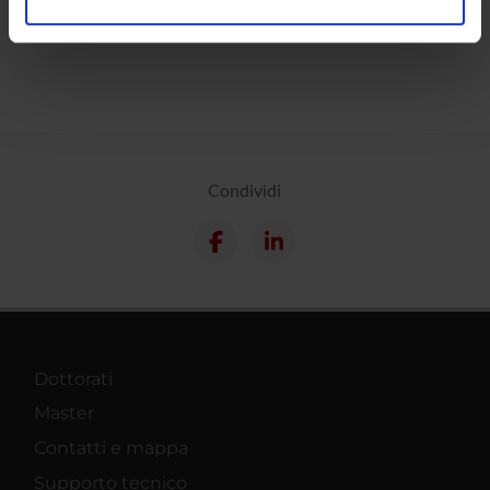
Calendario
analizzare il nostro traffico. Condividiamo inoltre
informazioni sul modo in cui utilizzi il nostro sito con i
nostri partner che si occupano di analisi dei dati web,
pubblicità e social media, i quali potrebbero combinarle
con altre informazioni che hai fornito loro o che hanno
raccolto dal tuo utilizzo dei loro servizi.
Condividi
Dottorati
Master
Contatti e mappa
Supporto tecnico