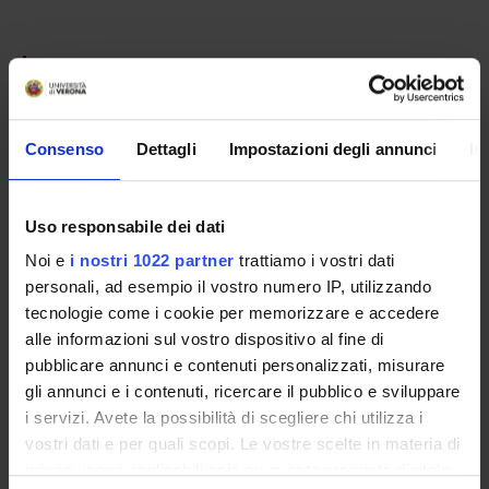
PARTECIPANTI AL PROGETTO
Giuseppe Bellisola
Consenso
Dettagli
Impostazioni degli annunci
In
Marco Colombatti
Giuseppe Tridente
Uso responsabile dei dati
Noi e
i nostri 1022 partner
trattiamo i vostri dati
Allegati
personali, ad esempio il vostro numero IP, utilizzando
tecnologie come i cookie per memorizzare e accedere
Allegati
alle informazioni sul vostro dispositivo al fine di
documento
(pdf, en, 1031 KB, 09/02/05)
pubblicare annunci e contenuti personalizzati, misurare
gli annunci e i contenuti, ricercare il pubblico e sviluppare
i servizi. Avete la possibilità di scegliere chi utilizza i
vostri dati e per quali scopi. Le vostre scelte in materia di
privacy sono applicabili solo su questa proprietà digitale