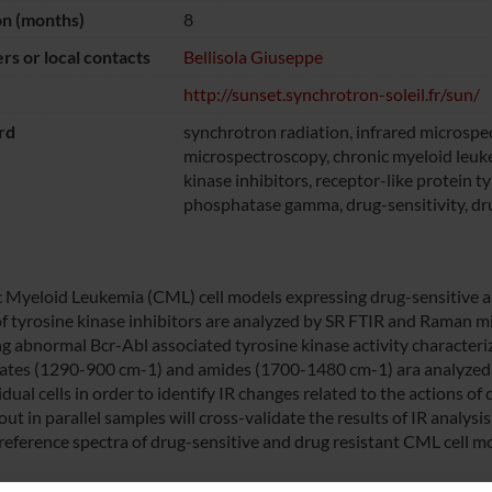
on (months)
8
s or local contacts
Bellisola Giuseppe
http://sunset.synchrotron-soleil.fr/sun/
rd
synchrotron radiation, infrared microsp
microspectroscopy, chronic myeloid leuk
kinase inhibitors, receptor-like protein t
phosphatase gamma, drug-sensitivity, dr
 Myeloid Leukemia (CML) cell models expressing drug-sensitive a
of tyrosine kinase inhibitors are analyzed by SR FTIR and Raman mi
ng abnormal Bcr-Abl associated tyrosine kinase activity characteriz
tes (1290-900 cm-1) and amides (1700-1480 cm-1) ara analyzed 
idual cells in order to identify IR changes related to the actions o
out in parallel samples will cross-validate the results of IR analy
eference spectra of drug-sensitive and drug resistant CML cell mo