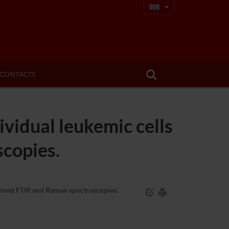
CONTACTS
ividual leukemic cells
copies.
mbined FTIR and Raman spectroscopies.