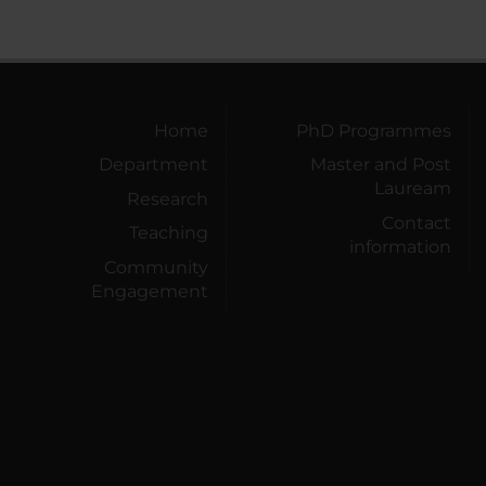
Home
PhD Programmes
Department
Master and Post
Lauream
Research
Contact
Teaching
information
Community
Engagement