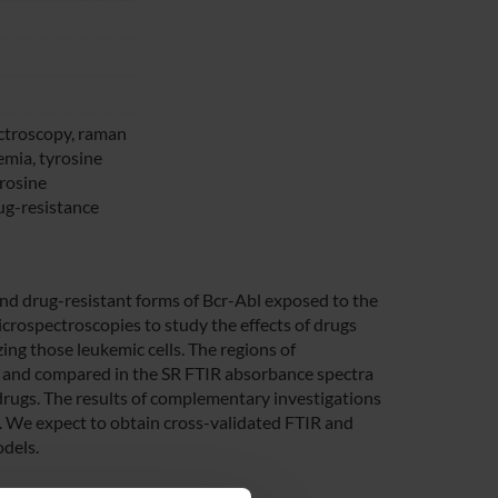
ectroscopy, raman
emia, tyrosine
yrosine
ug-resistance
nd drug-resistant forms of Bcr-Abl exposed to the
crospectroscopies to study the effects of drugs
ing those leukemic cells. The regions of
and compared in the SR FTIR absorbance spectra
f drugs. The results of complementary investigations
sis. We expect to obtain cross-validated FTIR and
dels.