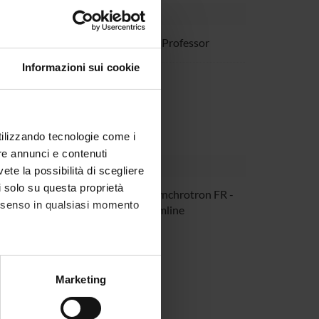
Sorio
Associate Professor
Informazioni sui cookie
ezzalini
utilizzando tecnologie come i
re annunci e contenuti
vete la possibilità di scegliere
li solo su questa proprietà
he Sandt
SOLEIL Synchrotron FR -
consenso in qualsiasi momento
SMIS beamline
alche metro,
Marketing
e specifiche (impronte