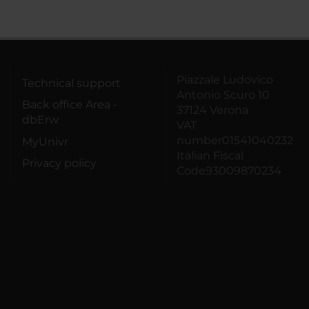
Piazzale Ludovico
Technical support
Antonio Scuro 10
Back office Area -
37124 Verona
dbErw
VAT
number01541040232
MyUnivr
Italian Fiscal
Privacy policy
Code93009870234