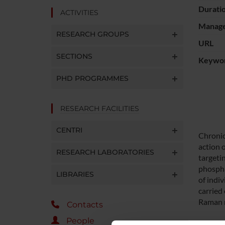
Durati
ACTIVITIES
Manager
RESEARCH GROUPS
URL
SECTIONS
Keywo
PHD PROGRAMMES
RESEARCH FACILITIES
CENTRI
Chronic
action 
RESEARCH LABORATORIES
targeti
phospha
LIBRARIES
of indiv
carried 
Raman r
Contacts
People