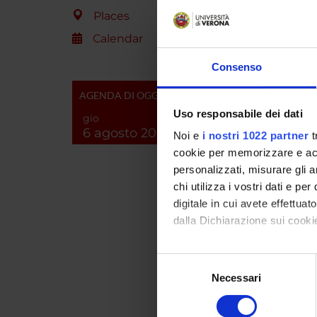
PROJ
Places
Calendar
Giusepp
Consenso
Elisabe
AGENDA DI OGGI
Giovann
Uso responsabile dei dati
gio
6 agosto 2026
Noi e
i nostri 1022 partner
t
cookie per memorizzare e acce
COLL
personalizzati, misurare gli an
chi utilizza i vostri dati e pe
Gianfel
digitale in cui avete effettua
dalla Dichiarazione sui cookie
Con il tuo consenso, vorrem
Selezione
Paul D
raccogliere informazi
Necessari
del
Identificare il tuo di
consenso
digitali).