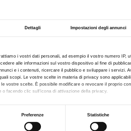
ECT PARTICIPANTS
e Bellisola
Claudio 
Dettagli
Impostazioni degli annunci
tta Moratti
Marzia V
ino Silvestri
rattiamo i vostri dati personali, ad esempio il vostro numero IP, 
dere alle informazioni sul vostro dispositivo al fine di pubblica
ABORATORI ESTERNI
nunci e i contenuti, ricercare il pubblico e sviluppare i servizi. A
r quali scopi. Le vostre scelte in materia di privacy sono applicabi
ice Cinque
Diamond Light Source -
Christop
to le vostre scelte. È possibile modificare o revocare il proprio 
UK B22 IR beamlline
 o facendo clic sull'icona di attivazione della privacy.
Principal Beamline
Sientist
mo anche:
umas
SOLEIL Synchrotron FR -
oni sulla tua posizione geografica, con un'approssimazione di qu
Preferenze
Statistiche
SMIS beamline
spositivo, scansionandolo attivamente alla ricerca di caratteristich