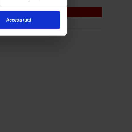
ezione dettagli
. Puoi
Accetta tutti
l media e per analizzare il
ostri partner che si occupano
azioni che hai fornito loro o