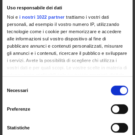
Uso responsabile dei dati
ENTI FINANZIATORI:
Noi e
i nostri 1022 partner
trattiamo i vostri dati
personali, ad esempio il vostro numero IP, utilizzando
Finanziamento:
assegnato e gestito dal Dipartimento
tecnologie come i cookie per memorizzare e accedere
alle informazioni sul vostro dispositivo al fine di
pubblicare annunci e contenuti personalizzati, misurare
PARTECIPANTI AL PROGETTO
gli annunci e i contenuti, ricercare il pubblico e sviluppare
i servizi. Avete la possibilità di scegliere chi utilizza i
Gabriela Constantin
vostri dati e per quali scopi. Le vostre scelte in materia di
Professore ordinario
privacy sono applicabili solo su questa proprietà digitale
in cui avete effettuato le vostre scelte. È possibile
Carlo Laudanna
Selezione
Professore ordinario
modificare o revocare il proprio consenso in qualsiasi
Necessari
del
momento dalla Dichiarazione sui cookie o facendo clic
consenso
sull'icona di attivazione della privacy.
Preferenze
SEZIONI
Con il tuo consenso, vorremmo anche:
Patologia Generale
raccogliere informazioni sulla tua posizione
Statistiche
geografica, con un'approssimazione di qualche