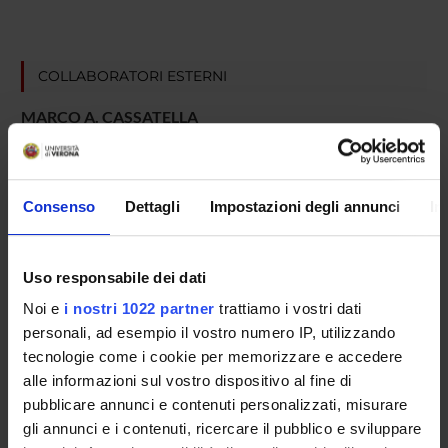
COLLABORATORI ESTERNI
MARCO A. CASSATELLA
UNIVERSITA' DI VERONA
GIAMPIERO GIROLOMONI
UNIVERSITA' DI VERONA
Consenso
Dettagli
Impostazioni degli annunci
In
Uso responsabile dei dati
RESEARCH AREAS INVOLVED IN THE PROJECT
Noi e
i nostri 1022 partner
trattiamo i vostri dati
Immunology (DM)
personali, ad esempio il vostro numero IP, utilizzando
Immunology (DNBM) (DNBM)
tecnologie come i cookie per memorizzare e accedere
alle informazioni sul vostro dispositivo al fine di
Immunology (DPD)
pubblicare annunci e contenuti personalizzati, misurare
gli annunci e i contenuti, ricercare il pubblico e sviluppare