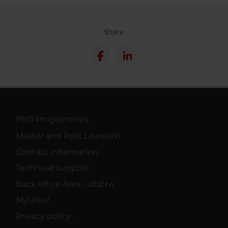
Share
PhD Programmes
Master and Post Lauream
Contact information
Technical support
Back office Area - dbErw
MyUnivr
Privacy policy