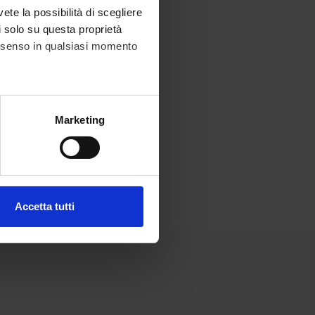
vete la possibilità di scegliere
li solo su questa proprietà
consenso in qualsiasi momento
alche metro,
Marketing
e specifiche (impronte
ezione dettagli
. Puoi
Accetta tutti
l media e per analizzare il
ostri partner che si occupano
azioni che hai fornito loro o