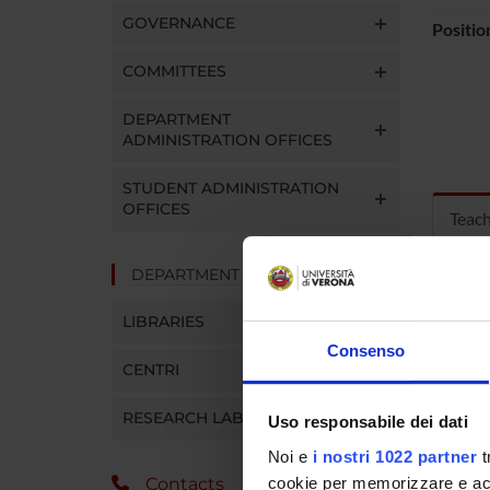
GOVERNANCE
Positio
COMMITTEES
DEPARTMENT
ADMINISTRATION OFFICES
STUDENT ADMINISTRATION
OFFICES
Teac
DEPARTMENT FACILITIES
MOD
LIBRARIES
Modules
Consenso
Click o
CENTRI
RESEARCH LABORATORIES
Uso responsabile dei dati
Noi e
i nostri 1022 partner
t
cookie per memorizzare e acce
Contacts