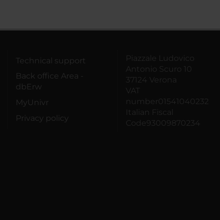
Piazzale Ludovico
Technical support
Antonio Scuro 10
Back office Area -
37124 Verona
dbErw
VAT
number01541040232
MyUnivr
Italian Fiscal
Privacy policy
Code93009870234