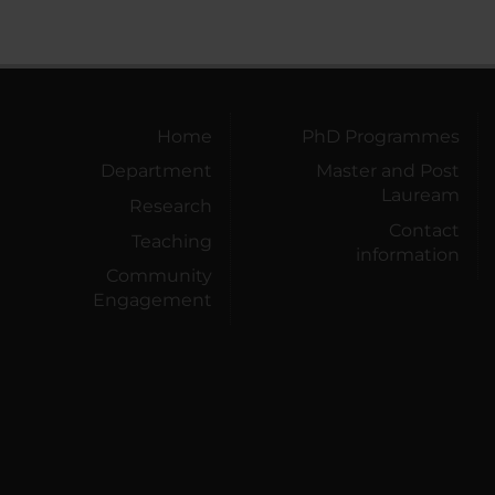
Home
PhD Programmes
Department
Master and Post
Lauream
Research
Contact
Teaching
information
Community
Engagement