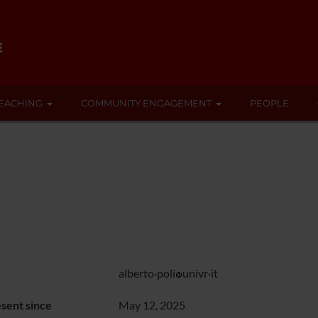
EACHING
COMMUNITY ENGAGEMENT
PEOPLE
alberto
poli
univr
it
sent since
May 12, 2025