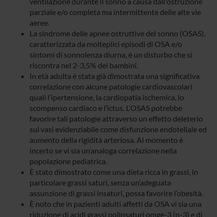
ventilazione durante il sonno a causa dall'ostruzione
parziale e/o completa ma intermittente delle alte vie
aeree.
La sindrome delle apnee ostruttive del sonno (OSAS),
caratterizzata da molteplici episodi di OSA e/o
sintomi di sonnolenza diurna, è un disturbo che si
riscontra nel 2-3,5% dei bambini.
In età adulta è stata già dimostrata una significativa
correlazione con alcune patologie cardiovascolari
quali l’ipertensione, la cardiopatia ischemica, lo
scompenso cardiaco e l’ictus. L’OSAS potrebbe
favorire tali patologie attraverso un effetto deleterio
sui vasi evidenziabile come disfunzione endoteliale ed
aumento della rigidità arteriosa. Al momento è
incerto se vi sia un’analoga correlazione nella
popolazione pediatrica.
È stato dimostrato come una dieta ricca in grassi, in
particolare grassi saturi, senza un’adeguata
assunzione di grassi insaturi, possa favorire l’obesità.
È noto che in pazienti adulti affetti da OSA vi sia una
riduzione di acidi grassi polinsaturi omge-3 (n-3) e di