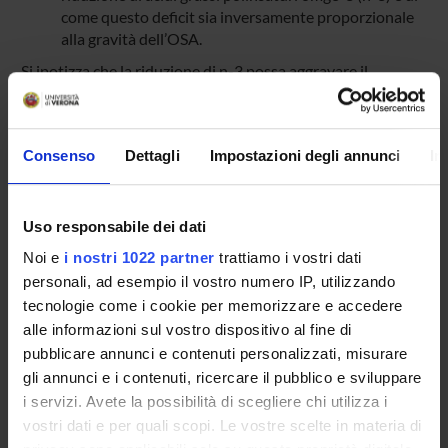
come questo deficit sia inversamente proporzionale
alla gravità dell’OSA.
Si ipotizza che la riduzione di n-3 possa aggravare il
processo infiammatorio che è alla base del danno vascolare
in pazienti affetti da OSA. Attualmente non è nota alcuna
correlazione tra omega 6 (n-6), n-3 e OSA/OSAS nei
Consenso
Dettagli
Impostazioni degli annunci
In
bambini.
Obiettivo primario dello studio:
Valutare le differenze di PWV, indice di rigidità arteriosa,
nei bambini con OSAS rispetto ai bambini senza OSAS.
Uso responsabile dei dati
Altri obiettivi:
Noi e
i nostri 1022 partner
trattiamo i vostri dati
valutare le differenze di Pulse Wave Analysis (PWA;
personali, ad esempio il vostro numero IP, utilizzando
ovvero pressioni centrali “Augmentation Index” and
tecnologie come i cookie per memorizzare e accedere
“Augmentation Pressure”), Stiffness Index (SI) e
alle informazioni sul vostro dispositivo al fine di
Reflection Index (RI), ulteriori indici di rigidità
pubblicare annunci e contenuti personalizzati, misurare
arteriosa, nei bambini con OSAS rispetto ai bambini
gli annunci e i contenuti, ricercare il pubblico e sviluppare
senza OSAS.
i servizi. Avete la possibilità di scegliere chi utilizza i
valutare le differenze degli acidi grassi omega-3 ed
omega-6, marker di assunzione di questi lipidi con la
vostri dati e per quali scopi. Le vostre scelte in materia di