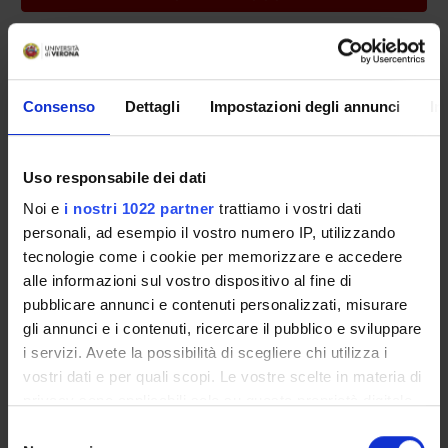
Consenso
Dettagli
Impostazioni degli annunci
In
HIGHLIGHTS
Uso responsabile dei dati
Noi e
i nostri 1022 partner
trattiamo i vostri dati
personali, ad esempio il vostro numero IP, utilizzando
FACOLTÀ DI MEDICINA
RICERCA COMPETENZE
E CHIRURGIA
tecnologie come i cookie per memorizzare e accedere
alle informazioni sul vostro dispositivo al fine di
pubblicare annunci e contenuti personalizzati, misurare
gli annunci e i contenuti, ricercare il pubblico e sviluppare
i servizi. Avete la possibilità di scegliere chi utilizza i
MALATTIE RARE E
PIANO OPERATIVO
COMPLESSE: SEZIONI
DIPARTIMENTO DI
vostri dati e per quali scopi. Le vostre scelte in materia di
DEL DIPARTIMENTO
MEDICINA 2026-2028
privacy sono applicabili solo su questa proprietà digitale
in cui avete effettuato le vostre scelte. È possibile
Selezione