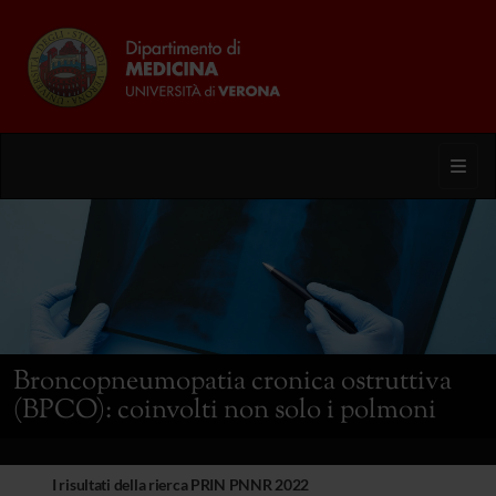
Toggl
Broncopneumopatia cronica ostruttiva
(BPCO): coinvolti non solo i polmoni
I risultati della rierca PRIN PNNR 2022