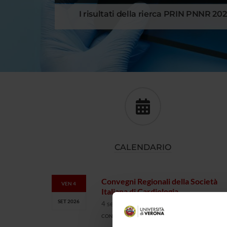
I risultati della rierca PRIN PNNR 20
CALENDARIO
Convegni Regionali della Società
VEN 4
Italiana di Cardiologia
SET 2026
4 settembre 2026
CONVEGNO