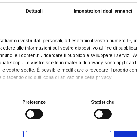
Il
R
Dettagli
Impostazioni degli annunci
RICERCA
PIANO OPERATIVO
COMPETENZE
DIPARTIMENTO DI
O"
V
MEDICINA 2026-
2028
Pu
rattiamo i vostri dati personali, ad esempio il vostro numero IP, 
P
MALATTIE RARE E
dere alle informazioni sul vostro dispositivo al fine di pubblica
COMPLESSE:
Av
nunci e i contenuti, ricercare il pubblico e sviluppare i servizi. A
SEZIONI DEL
DIPARTIMENTO
e
r quali scopi. Le vostre scelte in materia di privacy sono applicabi
Pa
to le vostre scelte. È possibile modificare o revocare il proprio 
 o facendo clic sull'icona di attivazione della privacy.
Av
e
mo anche:
M
d
oni sulla tua posizione geografica, con un'approssimazione di qu
Preferenze
Statistiche
spositivo, scansionandolo attivamente alla ricerca di caratteristich
et
aborati i tuoi dati personali e imposta le tue preferenze nella
s
consenso in qualsiasi momento dalla Dichiarazione sui cookie.