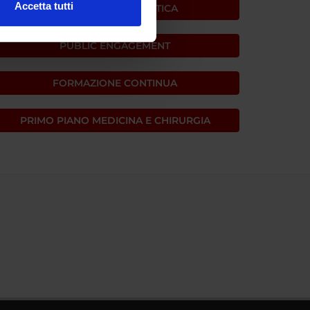
Accetta tutti
PRIMO PIANO DIDATTICA
l media e per analizzare il
ostri partner che si occupano
PUBLIC ENGAGEMENT
azioni che hai fornito loro o
FORMAZIONE CONTINUA
PRIMO PIANO MEDICINA E CHIRURGIA