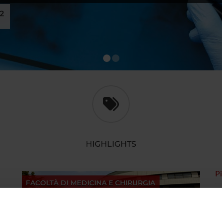
22
1
2
HIGHLIGHTS
P
FACOLTÀ DI MEDICINA E CHIRURGIA
S
ca