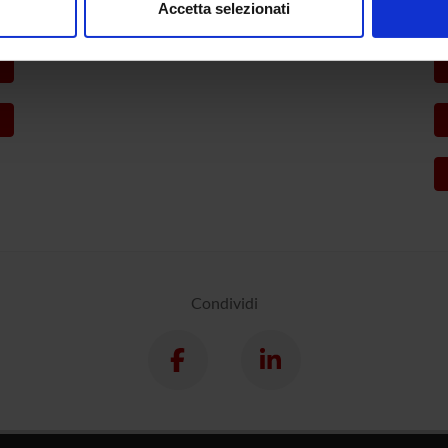
Accetta selezionati
nalizzare contenuti ed annunci, per fornire funzionalità dei socia
inoltre informazioni sul modo in cui utilizzi il nostro sito con i n
icità e social media, i quali potrebbero combinarle con altre inform
lizzo dei loro servizi.
Condividi