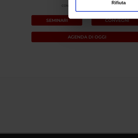
Rifiuta
CONVEGNO
Utilizziamo i cookie per perso
nostro traffico. Condividiamo 
SEMINARI
CONVEGNI
di analisi dei dati web, pubbl
che hanno raccolto dal tuo uti
AGENDA DI OGGI