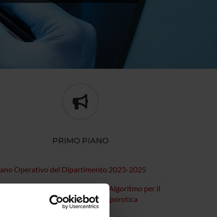
PRIMO PIANO
iano Operativo del Dipartimento 2023-2025
ezione di Reumatologia - DEFRA: Algoritmo per il
lcolo del Rischio di frattura osteoporotica