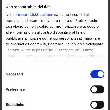
Professore ordinario
Uso responsabile dei dati
Federica Calzetti
Tecnico-Amministrativo
Noi e
i nostri 1022 partner
trattiamo i vostri dati
personali, ad esempio il vostro numero IP, utilizzando
Marco Antonio Cassatella
tecnologie come i cookie per memorizzare e accedere
Professore ordinario
alle informazioni sul vostro dispositivo al fine di
Sara Gasperini
pubblicare annunci e contenuti personalizzati, misurare
Tecnico-Amministrativo
gli annunci e i contenuti, ricercare il pubblico e sviluppare
i servizi. Avete la possibilità di scegliere chi utilizza i
Vincent Le Moigne
vostri dati e per quali scopi. Le vostre scelte in materia di
Nicola Tamassia
privacy sono applicabili solo su questa proprietà digitale
Professore associato
in cui avete effettuato le vostre scelte. È possibile
Selezione
modificare o revocare il proprio consenso in qualsiasi
Floriana Zanderigo
Necessari
del
momento dalla Dichiarazione sui cookie o facendo clic
consenso
sull'icona di attivazione della privacy.
Preferenze
SEZIONI
Con il tuo consenso, vorremmo anche:
Patologia Generale
raccogliere informazioni sulla tua posizione
Statistiche
geografica, con un'approssimazione di qualche