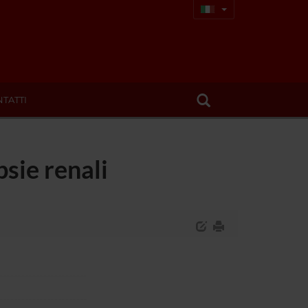
TATTI
psie renali