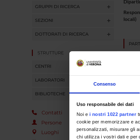
Diparti
GRUPPI DI RICERCA
Respons
locali)
SEZIONI
DOTTORATI DI RICERCA
PART
STRUTTURE
Antoni
CENTRI
AREE 
LABORATORI
Consenso
Urolo
BIBLIOTECHE
Uso responsabile dei dati
Contatti
Noi e
i nostri 1022 partner
t
SEZIO
cookie per memorizzare e acce
Persone
personalizzati, misurare gli an
Nefrol
Luoghi
chi utilizza i vostri dati e pe