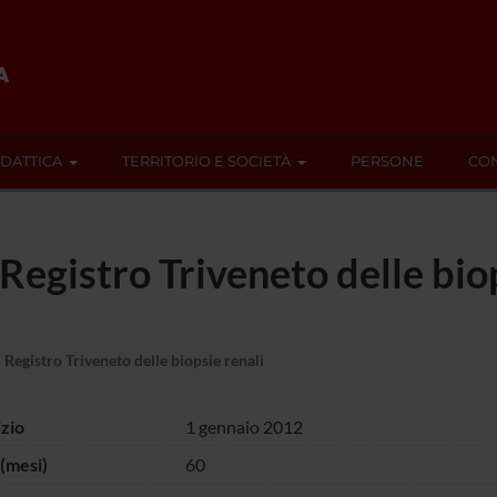
IDATTICA
TERRITORIO E SOCIETÀ
PERSONE
CON
 Registro Triveneto delle bio
 Registro Triveneto delle biopsie renali
izio
1 gennaio 2012
(mesi)
60