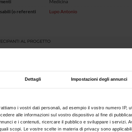
menti
Medicina
abili (o referenti
Lupo Antonio
ECIPANTI AL PROGETTO
o Lupo
DI RICERCA COINVOLTE DAL PROGETTO
Dettagli
Impostazioni degli annunci
gy & Nephrology
rattiamo i vostri dati personali, ad esempio il vostro numero IP, 
NI
dere alle informazioni sul vostro dispositivo al fine di pubblica
nunci e i contenuti, ricercare il pubblico e sviluppare i servizi. A
ogia
r quali scopi. Le vostre scelte in materia di privacy sono applicabi