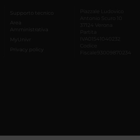
Piazzale Ludovico
Supporto tecnico
Antonio Scuro 10
Area
37124 Verona
Amministrativa
Partita
IVA01541040232
MyUnivr
Codice
Privacy policy
Fiscale93009870234