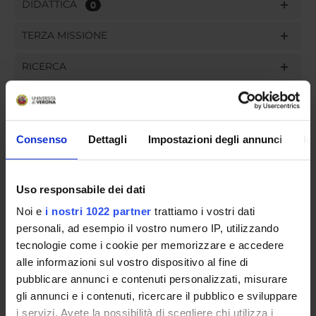
DIDATTICA
0
TERZA MISSIONE
RICERCA
PROGETTI
INCARICHI
Consenso
Dettagli
Impostazioni degli annunci
In
Uso responsabile dei dati
ORGANIZZAZIONE
Noi e
i nostri 1022 partner
trattiamo i vostri dati
personali, ad esempio il vostro numero IP, utilizzando
GOVERNANCE
tecnologie come i cookie per memorizzare e accedere
alle informazioni sul vostro dispositivo al fine di
COMMISSIONI
pubblicare annunci e contenuti personalizzati, misurare
gli annunci e i contenuti, ricercare il pubblico e sviluppare
UFFICI E STRUTTURE DI SERVIZIO
i servizi. Avete la possibilità di scegliere chi utilizza i