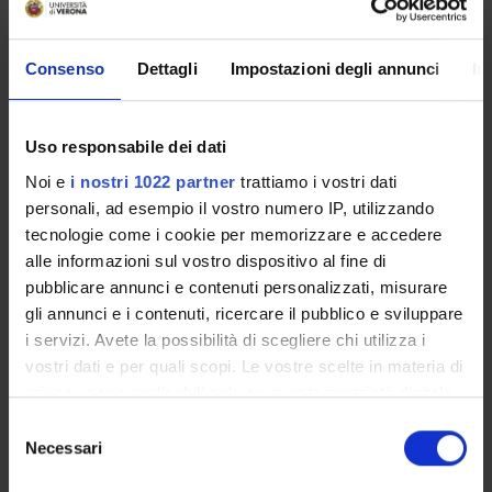
Durata (mesi)
60
Consenso
Dettagli
Impostazioni degli annunci
In
Dipartimenti
Medicina
Responsabili (o referenti locali)
Uso responsabile dei dati
Adami Silvano
,
Rossini Maurizio
Noi e
i nostri 1022 partner
trattiamo i vostri dati
personali, ad esempio il vostro numero IP, utilizzando
tecnologie come i cookie per memorizzare e accedere
alle informazioni sul vostro dispositivo al fine di
PARTECIPANTI AL PROGETTO
pubblicare annunci e contenuti personalizzati, misurare
gli annunci e i contenuti, ricercare il pubblico e sviluppare
Silvano Adami
i servizi. Avete la possibilità di scegliere chi utilizza i
Maurizio Rossini
vostri dati e per quali scopi. Le vostre scelte in materia di
Professore ordinario
privacy sono applicabili solo su questa proprietà digitale
in cui avete effettuato le vostre scelte. È possibile
Selezione
modificare o revocare il proprio consenso in qualsiasi
Necessari
del
momento dalla Dichiarazione sui cookie o facendo clic
AREE DI RICERCA COINVOLTE DAL PROGETTO
consenso