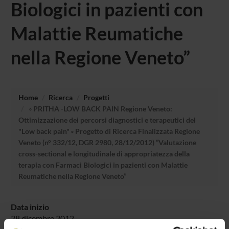
Biologici in pazienti con
Malattie Reumatiche
nella Regione Veneto”
Home
Ricerca
Progetti
◦ PRITHA -LOW BACK PAIN Regione Veneto:
Ottimizzazione dei percorsi diagnostici e terapeutici del
"Low back pain" ◦ Progetto di Ricerca Finalizzata Regione
Veneto (n° 332/12, DGR 2980, 28/12/2012) “Valutazione
cross-sectional e longitudinale di appropriatezza della
terapia con Farmaci Biologici in pazienti con Malattie
Reumatiche nella Regione Veneto”
Data inizio
28 dicembre 2012