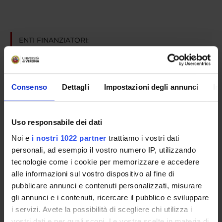
ENTI FINANZIATORI:
Ministero dell'Istruzione dell'Università e della Ricerca
Finanziamento:
assegnato e gestito dal Dipartimento
Programma:
PRIN
Consenso
Dettagli
Impostazioni degli annunci
In
Uso responsabile dei dati
PARTECIPANTI AL PROGETTO
Noi e
i nostri 1022 partner
trattiamo i vostri dati
Giorgio Berton
personali, ad esempio il vostro numero IP, utilizzando
tecnologie come i cookie per memorizzare e accedere
alle informazioni sul vostro dispositivo al fine di
SEZIONI
pubblicare annunci e contenuti personalizzati, misurare
gli annunci e i contenuti, ricercare il pubblico e sviluppare
Patologia Generale
i servizi. Avete la possibilità di scegliere chi utilizza i
vostri dati e per quali scopi. Le vostre scelte in materia di