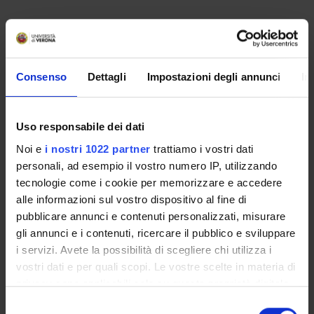
PARTECIPANTI AL PROGETTO
Paolo Bellavite
Consenso
Dettagli
Impostazioni degli annunci
In
Mirco Cristofoletti
Marta Marzotto
Uso responsabile dei dati
Debora Olioso
Noi e
i nostri 1022 partner
trattiamo i vostri dati
Tecnico-Amministrativo
personali, ad esempio il vostro numero IP, utilizzando
tecnologie come i cookie per memorizzare e accedere
alle informazioni sul vostro dispositivo al fine di
AREE DI RICERCA COINVOLTE DAL PROGETTO
pubblicare annunci e contenuti personalizzati, misurare
gli annunci e i contenuti, ricercare il pubblico e sviluppare
Chimica sintetica e materiali
i servizi. Avete la possibilità di scegliere chi utilizza i
Nanoscience & Nanotechnology (DBT)
vostri dati e per quali scopi. Le vostre scelte in materia di
Chimica sintetica e materiali
privacy sono applicabili solo su questa proprietà digitale
Nanoscience & Nanotechnology (DDSP) (DDSP)
in cui avete effettuato le vostre scelte. È possibile
Selezione