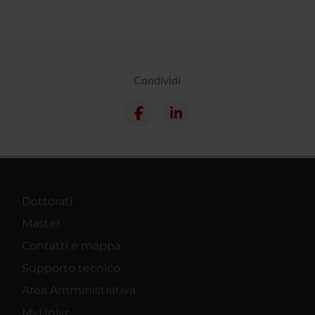
Condividi
Dottorati
Master
Contatti e mappa
Supporto tecnico
Area Amministrativa
MyUnivr