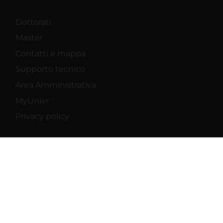
Dottorati
Master
Contatti e mappa
Supporto tecnico
Area Amministrativa
MyUnivr
Privacy policy