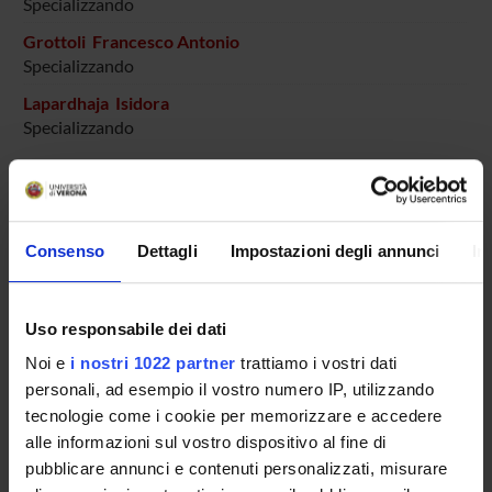
Specializzando
Grottoli Francesco Antonio
Specializzando
Lapardhaja Isidora
Specializzando
La Rocca Giulia
Specializzando
Lucchi Paolo
Consenso
Dettagli
Impostazioni degli annunci
In
Specializzando
Maltoni Veronica
Specializzando
Uso responsabile dei dati
Manera Massimiliano
Noi e
i nostri 1022 partner
trattiamo i vostri dati
Specializzando
personali, ad esempio il vostro numero IP, utilizzando
tecnologie come i cookie per memorizzare e accedere
Mileto Matteo
Specializzando
alle informazioni sul vostro dispositivo al fine di
pubblicare annunci e contenuti personalizzati, misurare
Olivato Alessia