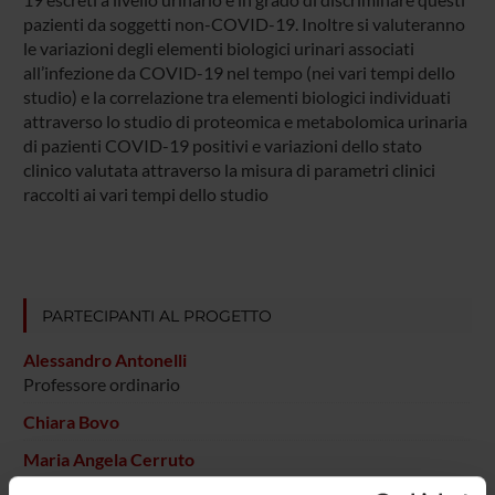
pazienti da soggetti non-COVID-19. Inoltre si valuteranno
le variazioni degli elementi biologici urinari associati
all’infezione da COVID-19 nel tempo (nei vari tempi dello
studio) e la correlazione tra elementi biologici individuati
attraverso lo studio di proteomica e metabolomica urinaria
di pazienti COVID-19 positivi e variazioni dello stato
clinico valutata attraverso la misura di parametri clinici
raccolti ai vari tempi dello studio
PARTECIPANTI AL PROGETTO
Alessandro Antonelli
Professore ordinario
Chiara Bovo
Maria Angela Cerruto
Professore ordinario