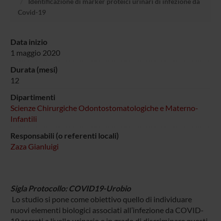
Identificazione di marker proteici urinari di infezione da
Covid-19
Data inizio
1 maggio 2020
Durata (mesi)
12
Dipartimenti
Scienze Chirurgiche Odontostomatologiche e Materno-
Infantili
Responsabili (o referenti locali)
Zaza Gianluigi
Sigla Protocollo: COVID19-Urobio
Lo studio si pone come obiettivo quello di individuare
nuovi elementi biologici associati all’infezione da COVID-
19 escreti a livello urinario e in grado di discriminare questi