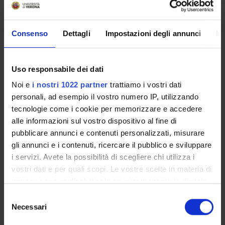
Alessandra Gozzo
Claudio Micheletto
Consenso
Dettagli
Impostazioni degli annunci
In
Professore a contratto
Pietro Minuz
Studioso Senior
Uso responsabile dei dati
Noi e
i nostri 1022 partner
trattiamo i vostri dati
Enrico Polati
personali, ad esempio il vostro numero IP, utilizzando
Professore ordinario
tecnologie come i cookie per memorizzare e accedere
Elda Righi
alle informazioni sul vostro dispositivo al fine di
pubblicare annunci e contenuti personalizzati, misurare
Evelina Tacconelli
gli annunci e i contenuti, ricercare il pubblico e sviluppare
Professore ordinario
i servizi. Avete la possibilità di scegliere chi utilizza i
Alessandro Tafuri
vostri dati e per quali scopi. Le vostre scelte in materia di
Gianluigi Zaza
privacy sono applicabili solo su questa proprietà digitale
in cui avete effettuato le vostre scelte. È possibile
Selezione
modificare o revocare il proprio consenso in qualsiasi
Necessari
del
momento dalla Dichiarazione sui cookie o facendo clic
AREE DI RICERCA COINVOLTE DAL PROGETTO
consenso