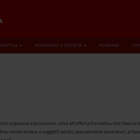
IDATTICA
TERRITORIO E SOCIETÀ
PERSONE
CON
sità organizza e promuove, oltre all'offerta formativa che rilascia t
ative rivolte invece a soggetti adulti, specialmente lavoratori, al fine
onali.