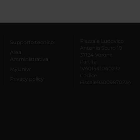
Piazzale Ludovico
Supporto tecnico
Antonio Scuro 10
Area
37124 Verona
Amministrativa
Partita
IVA01541040232
MyUnivr
Codice
Privacy policy
Fiscale93009870234