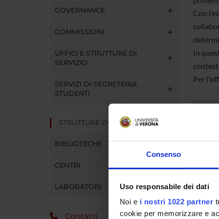
GOVERNANCE
Con l’e
collabo
COMMISSIONI
determin
In quest
UFFICI E STRUTTURE DI
SERVIZIO
contest
Per l'of
SERVIZI DI SEGRETERIA
STUDENTI
dal
STRUTTURE DEL DIPARTIMENTO
BIBLIOTECHE
Consenso
CENTRI
TITOL
Uso responsabile dei dati
LABORATORI
Noi e
i nostri 1022 partner
t
EROGA
cookie per memorizzare e acce
ORGAN
Contatti