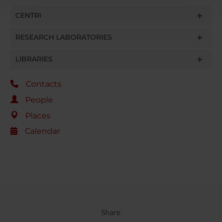
con altre informazioni che hai fornito loro o che hanno
CENTRI
raccolto dal tuo utilizzo dei loro servizi.
RESEARCH LABORATORIES
LIBRARIES
Contacts
People
Places
Calendar
Share