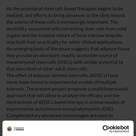
As the promise of stem cell-based therapies begins to be
realized, and efforts to bring advances to the clinic mount,
the source of these cells is increasingly important. The
morbidity associated with harvesting stem cells from solid
organs and the invasive nature of bone marrow biopsies
may limit their practicality for wider clinical applications.
An emerging body of literature suggests that adipose tissue
may provide an abundant, readily accessible source of
mesenchymal stem cells (MSCs) with similar potential to
that described of other adult stem cells.
The effect of adipose-derived stem cells (ADSCs) have
never been tested in experimental models of multiple
sclerosis. The present project proposes a multidimensional
approach that will allow to analyze the efficacy and the
mechanisms of ADSCs based therapy in animal models of
experimental autoimmune encephalomyelitis (EAE).
Complementary advanced technologies are used to
characterize the sites of action of ADSCs in EAE mice at
different time points of disease.