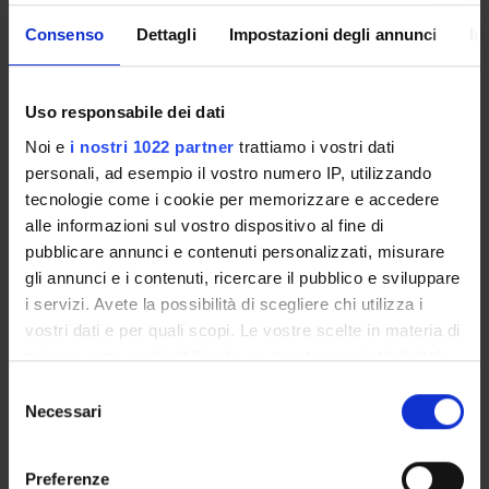
Consenso
Dettagli
Impostazioni degli annunci
In
SPONSORS:
Funds:
assigned and managed by the department
Uso responsabile dei dati
Noi e
i nostri 1022 partner
trattiamo i vostri dati
personali, ad esempio il vostro numero IP, utilizzando
PROJECT PARTICIPANTS
tecnologie come i cookie per memorizzare e accedere
alle informazioni sul vostro dispositivo al fine di
Simona Luciana Budui
pubblicare annunci e contenuti personalizzati, misurare
Gabriela Constantin
gli annunci e i contenuti, ricercare il pubblico e sviluppare
Full Professor
i servizi. Avete la possibilità di scegliere chi utilizza i
vostri dati e per quali scopi. Le vostre scelte in materia di
privacy sono applicabili solo su questa proprietà digitale
in cui avete effettuato le vostre scelte. È possibile
RESEARCH AREAS INVOLVED IN THE PROJECT
Selezione
modificare o revocare il proprio consenso in qualsiasi
Necessari
del
Immunology (DM)
momento dalla Dichiarazione sui cookie o facendo clic
consenso
sull'icona di attivazione della privacy.
Immunology (DNBM) (DNBM)
Preferenze