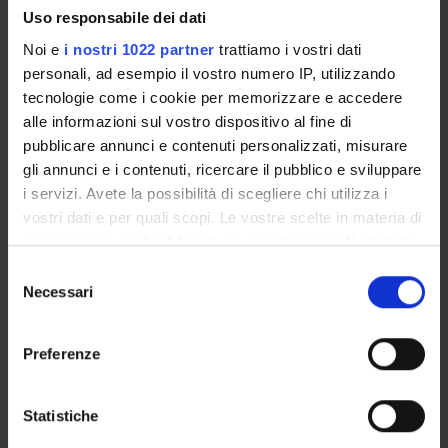
PARTECIPANTI AL PROGETTO
Uso responsabile dei dati
Noi e
i nostri 1022 partner
trattiamo i vostri dati
Antonio Carletto
personali, ad esempio il vostro numero IP, utilizzando
Maurizio Rossini
tecnologie come i cookie per memorizzare e accedere
Professore ordinario
alle informazioni sul vostro dispositivo al fine di
pubblicare annunci e contenuti personalizzati, misurare
gli annunci e i contenuti, ricercare il pubblico e sviluppare
i servizi. Avete la possibilità di scegliere chi utilizza i
AREE DI RICERCA COINVOLTE DAL PROGETTO
vostri dati e per quali scopi. Le vostre scelte in materia di
Rheumatology (DM)
privacy sono applicabili solo su questa proprietà digitale
in cui avete effettuato le vostre scelte. È possibile
Selezione
Rheumatology (DNBM)
modificare o revocare il proprio consenso in qualsiasi
Necessari
del
momento dalla Dichiarazione sui cookie o facendo clic
consenso
sull'icona di attivazione della privacy.
Preferenze
SEZIONI
Con il tuo consenso, vorremmo anche:
Reumatologia
raccogliere informazioni sulla tua posizione
Statistiche
geografica, con un'approssimazione di qualche