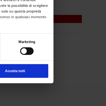
vete la possibilità di scegliere
li solo su questa proprietà
consenso in qualsiasi momento
alche metro,
Marketing
e specifiche (impronte
ezione dettagli
. Puoi
Accetta tutti
l media e per analizzare il
ostri partner che si occupano
azioni che hai fornito loro o