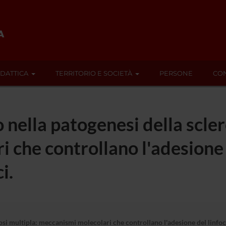
IDATTICA
TERRITORIO E SOCIETÀ
PERSONE
CON
o nella patogenesi della scler
 che controllano l'adesione d
i.
erosi multipla: meccanismi molecolari che controllano l'adesione del linfo