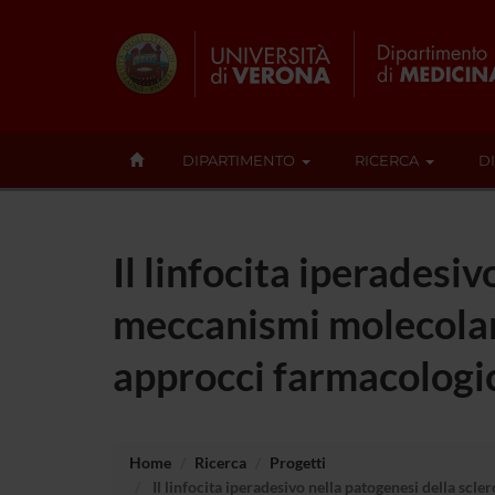
DIPARTIMENTO
RICERCA
D
Il linfocita iperadesiv
meccanismi molecolari
approcci farmacologic
Home
Ricerca
Progetti
Il linfocita iperadesivo nella patogenesi della scl