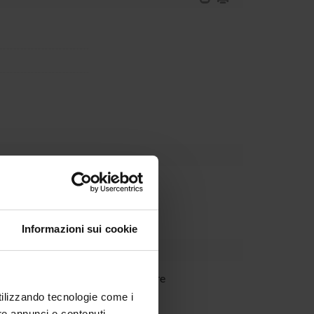
Dipartimento
Informazioni sui cookie
Rossi
Ricercatore
utilizzando tecnologie come i
re annunci e contenuti