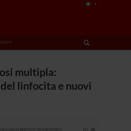
TATTI
osi multipla:
el linfocita e nuovi
cita e nuovi approcci farmacologici.