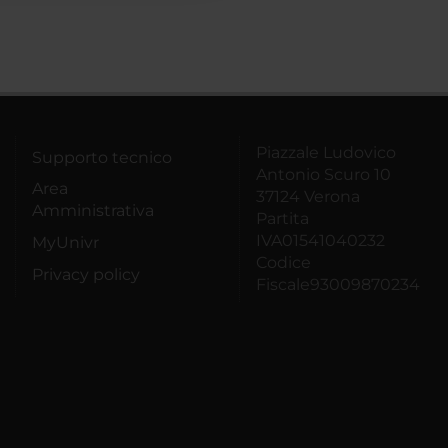
Piazzale Ludovico
Supporto tecnico
Antonio Scuro 10
Area
37124 Verona
Amministrativa
Partita
IVA01541040232
MyUnivr
Codice
Privacy policy
Fiscale93009870234