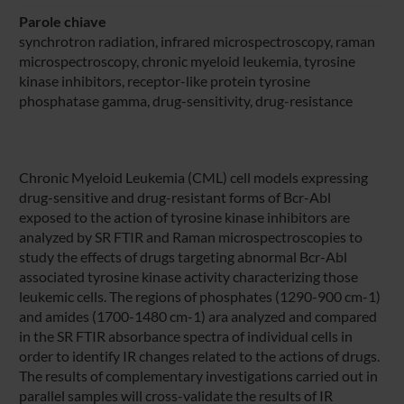
Parole chiave
synchrotron radiation, infrared microspectroscopy, raman
microspectroscopy, chronic myeloid leukemia, tyrosine
kinase inhibitors, receptor-like protein tyrosine
phosphatase gamma, drug-sensitivity, drug-resistance
Chronic Myeloid Leukemia (CML) cell models expressing
drug-sensitive and drug-resistant forms of Bcr-Abl
exposed to the action of tyrosine kinase inhibitors are
analyzed by SR FTIR and Raman microspectroscopies to
study the effects of drugs targeting abnormal Bcr-Abl
associated tyrosine kinase activity characterizing those
leukemic cells. The regions of phosphates (1290-900 cm-1)
and amides (1700-1480 cm-1) ara analyzed and compared
in the SR FTIR absorbance spectra of individual cells in
order to identify IR changes related to the actions of drugs.
The results of complementary investigations carried out in
parallel samples will cross-validate the results of IR