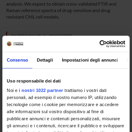
analysis. We expect to obtain cross-validated FTIR and
Raman reference spectra of drug-sensitive and drug
resistant CML cell models.
PARTECIPANTI AL PROGETTO
Giuseppe Bellisola
Elisabetta Moratti
Consenso
Dettagli
Impostazioni degli annunci
In
Giovannino Silvestri
Claudio Sorio
Uso responsabile dei dati
Professore associato
Noi e
i nostri 1022 partner
trattiamo i vostri dati
Marzia Vezzalini
personali, ad esempio il vostro numero IP, utilizzando
tecnologie come i cookie per memorizzare e accedere
alle informazioni sul vostro dispositivo al fine di
pubblicare annunci e contenuti personalizzati, misurare
COLLABORATORI ESTERNI
gli annunci e i contenuti, ricercare il pubblico e sviluppare