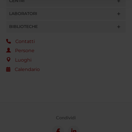
CENTRI
con altre informazioni che hai fornito loro o che hanno
raccolto dal tuo utilizzo dei loro servizi.
LABORATORI
BIBLIOTECHE
Contatti
Persone
Luoghi
Calendario
Condividi