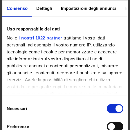
Medicina
Consenso
Dettagli
Impostazioni degli annunci
In
Responsabili (o referenti locali)
Adami Silvano
,
Fracassi Elena
Uso responsabile dei dati
Noi e
i nostri 1022 partner
trattiamo i vostri dati
personali, ad esempio il vostro numero IP, utilizzando
PARTECIPANTI AL PROGETTO
tecnologie come i cookie per memorizzare e accedere
alle informazioni sul vostro dispositivo al fine di
Silvano Adami
pubblicare annunci e contenuti personalizzati, misurare
gli annunci e i contenuti, ricercare il pubblico e sviluppare
Elena Fracassi
i servizi. Avete la possibilità di scegliere chi utilizza i
Ricercatore
vostri dati e per quali scopi. Le vostre scelte in materia di
privacy sono applicabili solo su questa proprietà digitale
in cui avete effettuato le vostre scelte. È possibile
Selezione
AREE DI RICERCA COINVOLTE DAL PROGETTO
modificare o revocare il proprio consenso in qualsiasi
Necessari
del
momento dalla Dichiarazione sui cookie o facendo clic
Rheumatology (DM)
consenso
sull'icona di attivazione della privacy.
Preferenze
Rheumatology (DNBM)