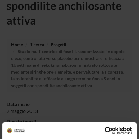
spondilite anchilosante
attiva
Home
Ricerca
Progetti
Studio multicentrico di fase III, randomizzato, in doppio
cieco, controllato verso placebo per dimostrare l'efficacia a
16 settimane di sekukinumab, somministrato sottocute
mediante siringhe pre-riempite, e per valutare la sicurezza,
la tollerabilità e l'efficacia a lungo termine fino a 5 anni in
soggetti con spondilite anchilosante attiva
Data inizio
2 maggio 2013
Durata (mesi)
60
Dipartimenti