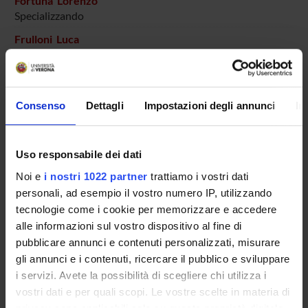
Fortuna Lorenzo
Specializzando
Frulloni Luca
Professore ordinario
Gasparini Irene
Specializzando
Consenso
Dettagli
Impostazioni degli annunci
In
Gatti Vittorio
Specializzando
Uso responsabile dei dati
Macchioni Anna
Specializzando
Noi e
i nostri 1022 partner
trattiamo i vostri dati
personali, ad esempio il vostro numero IP, utilizzando
Mir Fakhraei Shahrzad
tecnologie come i cookie per memorizzare e accedere
Specializzando
alle informazioni sul vostro dispositivo al fine di
Mombelli Lucia
pubblicare annunci e contenuti personalizzati, misurare
Specializzando
gli annunci e i contenuti, ricercare il pubblico e sviluppare
Mora Silvia Maria
i servizi. Avete la possibilità di scegliere chi utilizza i
Specializzando
vostri dati e per quali scopi. Le vostre scelte in materia di