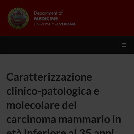
Toggl
Caratterizzazione
clinico-patologica e
molecolare del
carcinoma mammario in
età inferiore ai 35 anni