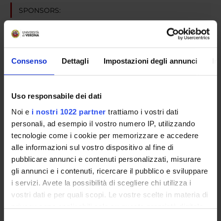
SPONSORS:
Assessorato Sanita' Regione Veneto
Funds:
assigned and managed by an external body
Consenso
Dettagli
Impostazioni degli annunci
In
PROJECT PARTICIPANTS
Uso responsabile dei dati
Gianluigi Cetto
Noi e
i nostri 1022 partner
trattiamo i vostri dati
personali, ad esempio il vostro numero IP, utilizzando
tecnologie come i cookie per memorizzare e accedere
SECTIONS
alle informazioni sul vostro dispositivo al fine di
pubblicare annunci e contenuti personalizzati, misurare
Medical Oncology Section
gli annunci e i contenuti, ricercare il pubblico e sviluppare
i servizi. Avete la possibilità di scegliere chi utilizza i
vostri dati e per quali scopi. Le vostre scelte in materia di
privacy sono applicabili solo su questa proprietà digitale
ACTIVITIES
in cui avete effettuato le vostre scelte. È possibile