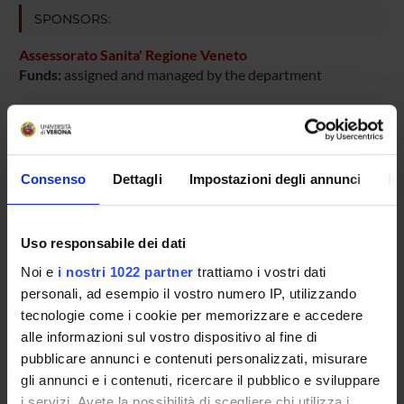
SPONSORS:
Assessorato Sanita' Regione Veneto
Funds:
assigned and managed by the department
PROJECT PARTICIPANTS
Consenso
Dettagli
Impostazioni degli annunci
In
Gianluigi Cetto
Uso responsabile dei dati
COLLABORATORI ESTERNI
Noi e
i nostri 1022 partner
trattiamo i vostri dati
personali, ad esempio il vostro numero IP, utilizzando
Claudia Griso
tecnologie come i cookie per memorizzare e accedere
Azienda Ospedaliera di Verona Dirigente Medico
alle informazioni sul vostro dispositivo al fine di
pubblicare annunci e contenuti personalizzati, misurare
gli annunci e i contenuti, ricercare il pubblico e sviluppare
SECTIONS
i servizi. Avete la possibilità di scegliere chi utilizza i