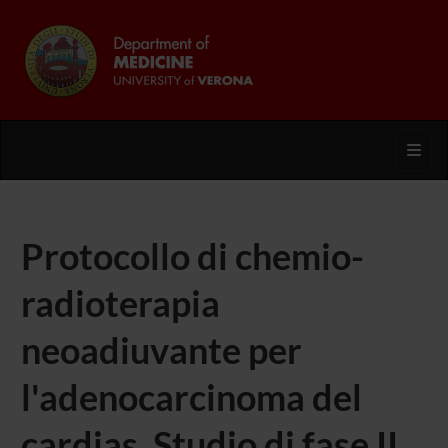
Toggl
Protocollo di chemio-
radioterapia
neoadiuvante per
l'adenocarcinoma del
cardias. Studio di fase II.