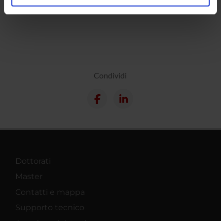
analizzare il nostro traffico. Condividiamo inoltre
informazioni sul modo in cui utilizzi il nostro sito con i
nostri partner che si occupano di analisi dei dati web,
pubblicità e social media, i quali potrebbero combinarle
con altre informazioni che hai fornito loro o che hanno
raccolto dal tuo utilizzo dei loro servizi.
Condividi
Dottorati
Master
Contatti e mappa
Supporto tecnico