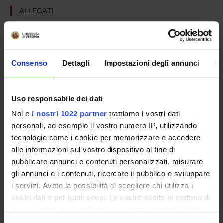
ALLEGATI
Avviso
(pdf, it, 326 KB, 21/01/25)
Consenso
Dettagli
Impostazioni degli annunci
In
Referente
Pagina Web
Uso responsabile dei dati
https://www.univr.it/it/concorsi
Noi e
i nostri 1022 partner
trattiamo i vostri dati
Dipartimento
personali, ad esempio il vostro numero IP, utilizzando
Medicina
tecnologie come i cookie per memorizzare e accedere
alle informazioni sul vostro dispositivo al fine di
pubblicare annunci e contenuti personalizzati, misurare
gli annunci e i contenuti, ricercare il pubblico e sviluppare
i servizi. Avete la possibilità di scegliere chi utilizza i
ORGANIZZAZIONE
vostri dati e per quali scopi. Le vostre scelte in materia di
privacy sono applicabili solo su questa proprietà digitale
GOVERNANCE
in cui avete effettuato le vostre scelte. È possibile