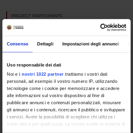
PROJECT PARTICIPANTS
Silvano Adami
Consenso
Dettagli
Impostazioni degli annunci
In
RESEARCH AREAS INVOLVED IN THE PROJECT
Rheumatology (DM)
Uso responsabile dei dati
Rheumatology (DNBM)
Noi e
i nostri 1022 partner
trattiamo i vostri dati
personali, ad esempio il vostro numero IP, utilizzando
tecnologie come i cookie per memorizzare e accedere
alle informazioni sul vostro dispositivo al fine di
SECTIONS
pubblicare annunci e contenuti personalizzati, misurare
Reumatologia
gli annunci e i contenuti, ricercare il pubblico e sviluppare
i servizi. Avete la possibilità di scegliere chi utilizza i
vostri dati e per quali scopi. Le vostre scelte in materia di
privacy sono applicabili solo su questa proprietà digitale