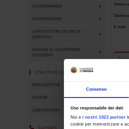
Settore 
GOVERNANCE
Telefon
COMMISSIONI
E-mail
UFFICI E STRUTTURE DI
SERVIZIO
SERVIZI DI SEGRETERIA
STUDENTI
Ricer
STRUTTURE DEL DIPARTIMENTO
PROGET
BIBLIOTECHE
Consenso
TITOL
CENTRI
La LDL
Uso responsabile dei dati
LABORATORI
Tratta
Noi e
i nostri 1022 partner
t
cookie per memorizzare e acce
Creazi
Contatti