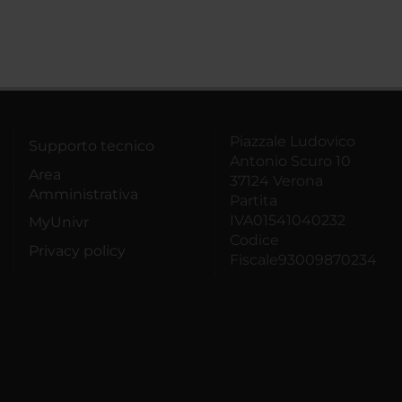
Piazzale Ludovico
Supporto tecnico
Antonio Scuro 10
Area
37124 Verona
Amministrativa
Partita
IVA01541040232
MyUnivr
Codice
Privacy policy
Fiscale93009870234