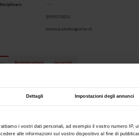
disciplinare
- - -
o
3939375015
monica
zardini
univr
it
Pubblicazioni
Incarichi
ca
TI
Dettagli
Impostazioni degli annunci
O
-aferesi nel trattamento del piede diabetico.
mento con LDL-aferesi nell'ipercolesterolemia familiare.
rattiamo i vostri dati personali, ad esempio il vostro numero IP, 
dere alle informazioni sul vostro dispositivo al fine di pubblica
one di una siero-teca e di una DNA-teca dei pazienti con diabete t