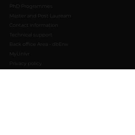
PhD Programmes
Master and Post Lauream
Contact information
Technical support
Back office Area - dbErw
MyUnivr
Privacy policy