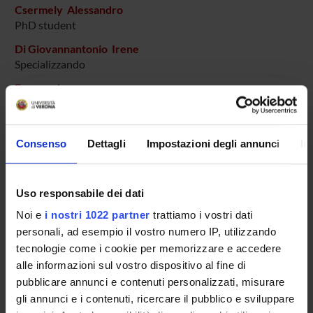
Csermely Alessandro
PhD student
Di Giovannantonio Irene
Specializzando
Ferraro Laura
Specializzando
Forti Matteo
Specializzando
Consenso
Dettagli
Impostazioni degli annunci
In
Giachetti Gabriele
Specializzando
Uso responsabile dei dati
Gobbi Susanna
Noi e
i nostri 1022 partner
trattiamo i vostri dati
Specializzando
personali, ad esempio il vostro numero IP, utilizzando
Greco Rossella
tecnologie come i cookie per memorizzare e accedere
Specializzando
alle informazioni sul vostro dispositivo al fine di
pubblicare annunci e contenuti personalizzati, misurare
Grespan Elisabetta
Specializzando
gli annunci e i contenuti, ricercare il pubblico e sviluppare